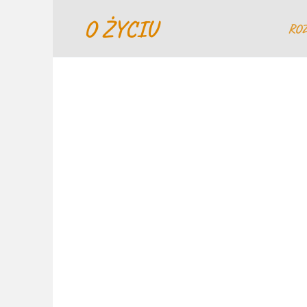
Перейти
O ŻYCIU
к
RO
содержанию