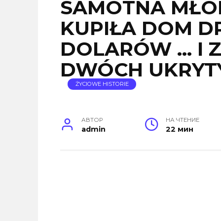
SAMOTNA MŁO
KUPIŁA DOM D
DOLARÓW … I 
DWÓCH UKRYTY
ŻYCIOWE HISTORIE
АВТОР
НА ЧТЕНИЕ
admin
22 мин