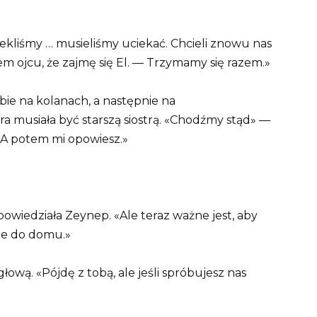
iekliśmy … musieliśmy uciekać. Chcieli znowu nas
łem ojcu, że zajmę się El. — Trzymamy się razem.»
ebie na kolanach, a następnie na
musiała być starszą siostrą. «Chodźmy stąd» —
. A potem mi opowiesz.»
powiedziała Zeynep. «Ale teraz ważne jest, aby
ie do domu.»
łową. «Pójdę z tobą, ale jeśli spróbujesz nas