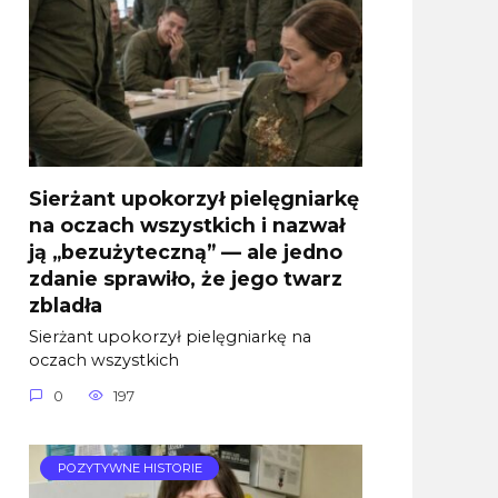
Sierżant upokorzył pielęgniarkę
na oczach wszystkich i nazwał
ją „bezużyteczną” — ale jedno
zdanie sprawiło, że jego twarz
zbladła
Sierżant upokorzył pielęgniarkę na
oczach wszystkich
0
197
POZYTYWNE HISTORIE