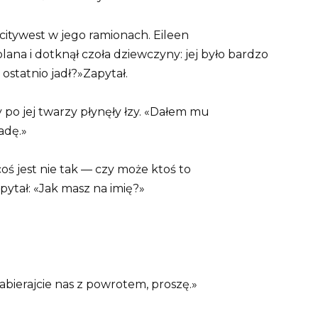
 citywest w jego ramionach. Eileen
lana i dotknął czoła dziewczyny: jej było bardzo
 ostatnio jadł?»Zapytał.
 po jej twarzy płynęły łzy. «Dałem mu
adę.»
 jest nie tak — czy może ktoś to
apytał: «Jak masz na imię?»
 zabierajcie nas z powrotem, proszę.»