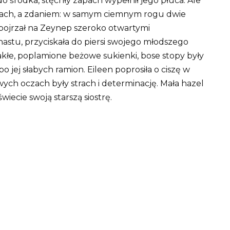
 środka, stęchły zapach wypełnił jego płuca. Ale
apach, a zdaniem: w samym ciemnym rogu dwie
pojrzał na Zeynep szeroko otwartymi
enastu, przyciskała do piersi swojego młodszego
lakłe, poplamione beżowe sukienki, bose stopy były
o jej słabych ramion. Eileen poprosiła o ciszę w
ch oczach były strach i determinację. Mała hazel
wiecie swoją starszą siostrę.