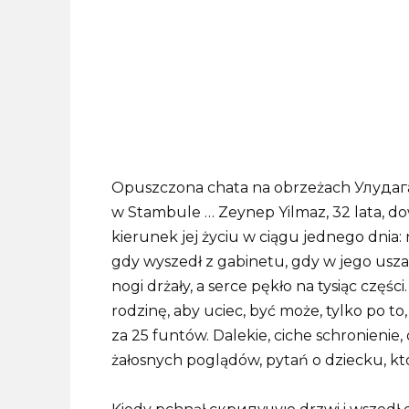
Opuszczona chata na obrzeżach Улудага
w Stambule … Zeynep Yilmaz, 32 lata, dow
kierunek jej życiu w ciągu jednego dnia:
gdy wyszedł z gabinetu, gdy w jego uszac
nogi drżały, a serce pękło na tysiąc częś
rodzinę, aby uciec, być może, tylko po to,
za 25 funtów. Dalekie, ciche schronienie,
żałosnych poglądów, pytań o dziecku, któ