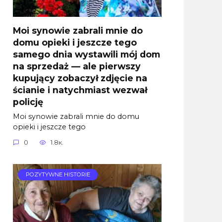
Moi synowie zabrali mnie do
domu opieki i jeszcze tego
samego dnia wystawili mój dom
na sprzedaż — ale pierwszy
kupujący zobaczył zdjęcie na
ścianie i natychmiast wezwał
policję
Moi synowie zabrali mnie do domu
opieki i jeszcze tego
0
1.8к.
POZYTYWNE HISTORIE