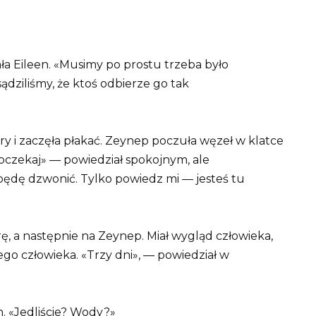
ła Eileen. «Musimy po prostu trzeba było
ądziliśmy, że ktoś odbierze go tak
try i zaczęła płakać. Zeynep poczuła węzeł w klatce
«Poczekaj» — powiedział spokojnym, ale
ędę dzwonić. Tylko powiedz mi — jesteś tu
trę, a następnie na Zeynep. Miał wygląd człowieka,
ego człowieka. «Trzy dni», — powiedział w
 «Jedliście? Wody?»