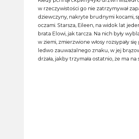
Kiedy pchnął скрипучую drzwi i wszedł do
w rzeczywistości go nie zatrzymywał z
dziewczyny, nakryte brudnymi kocami, s
oczami. Starsza, Eileen, na widok lat jed
brata Elowi, jak tarcza. Na nich były wyb
w ziemi, zmierzwione włosy rozsypały się p
ledwo zauważalnego znaku, w jej brązowy
drżała, jakby trzymała ostatnio, że ma na ś