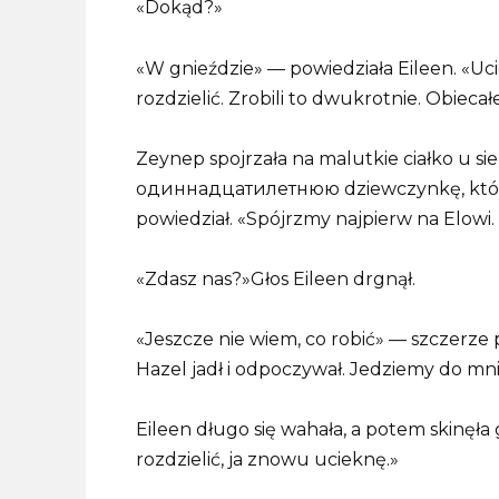
«Dokąd?»
«W gnieździe» — powiedziała Eileen. «Uc
rozdzielić. Zrobili to dwukrotnie. Obieca
Zeynep spojrzała na malutkie ciałko u si
одиннадцатилетнюю dziewczynkę, która 
powiedział. «Spójrzmy najpierw na Elowi
«Zdasz nas?»Głos Eileen drgnął.
«Jeszcze nie wiem, co robić» — szczerze 
Hazel jadł i odpoczywał. Jedziemy do mn
Eileen długo się wahała, a potem skinęła g
rozdzielić, ja znowu ucieknę.»