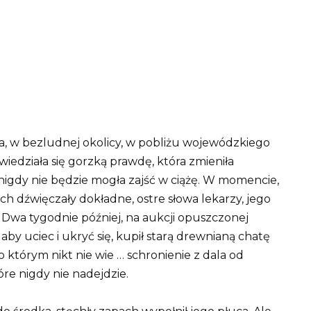
, w bezludnej okolicy, w pobliżu wojewódzkiego
iedziała się gorzką prawdę, która zmieniła
 nigdy nie będzie mogła zajść w ciążę. W momencie,
h dźwięczały dokładne, ostre słowa lekarzy, jego
ci. Dwa tygodnie później, na aukcji opuszczonej
 aby uciec i ukryć się, kupił starą drewnianą chatę
 o którym nikt nie wie … schronienie z dala od
re nigdy nie nadejdzie.