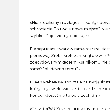
«Nie zrobiliśmy nic złego» — kontynuowa
schronienia. To twoje nowe miejsce? Nie s
szybko. Pojedziemy, obiecuję.»
Ela зарылась twarz w ramię starszej sios
piersiowej. Zrobił krok, zamknął drzwi. 
zdecydowanym głosem. «Ja nikomu nie b
sama? Jak dawno temu?»
Eileen wahała się; spojrzała na swoją sios
który zbyt wiele widział dla bardzo młod
końcu. «Jesteśmy tu od trzech dni.»
«Trzy dni?»U Zeynep вывихнули brzuch.