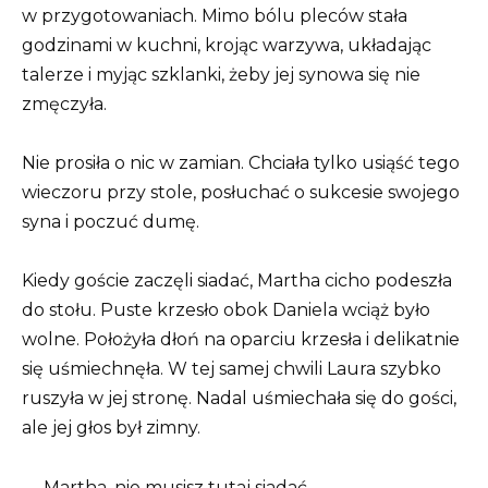
w przygotowaniach. Mimo bólu pleców stała
godzinami w kuchni, krojąc warzywa, układając
talerze i myjąc szklanki, żeby jej synowa się nie
zmęczyła.
Nie prosiła o nic w zamian. Chciała tylko usiąść tego
wieczoru przy stole, posłuchać o sukcesie swojego
syna i poczuć dumę.
Kiedy goście zaczęli siadać, Martha cicho podeszła
do stołu. Puste krzesło obok Daniela wciąż było
wolne. Położyła dłoń na oparciu krzesła i delikatnie
się uśmiechnęła. W tej samej chwili Laura szybko
ruszyła w jej stronę. Nadal uśmiechała się do gości,
ale jej głos był zimny.
— Martha, nie musisz tutaj siadać.