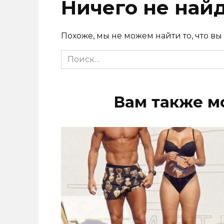
Ничего не най
Похоже, мы не можем найти то, что вы
Search
for:
Вам также м