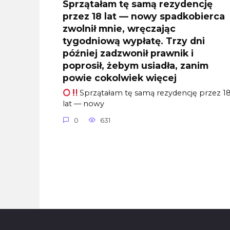
Sprzątałam tę samą rezydencję
przez 18 lat — nowy spadkobierca
zwolnił mnie, wręczając
tygodniową wypłatę. Trzy dni
później zadzwonił prawnik i
poprosił, żebym usiadła, zanim
powie cokolwiek więcej
Sprzątałam tę samą rezydencję przez 1
lat — nowy
0
631