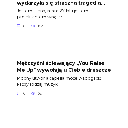
wydarzyła się straszna tragedia…
Jestem Elena, mam 27 lat i jestem
projektantem wnętrz
0
104
:
Mężczyźni śpiewający „You Raise
Me Up” wywołają u Ciebie dreszcze
Mocny utwór a capella może wzbogacić
każdy rodzaj muzyki
0
52