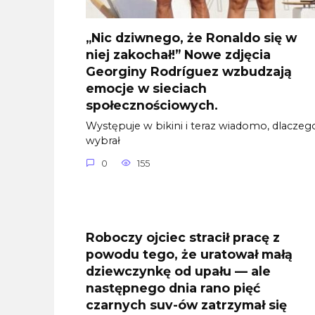
„Nic dziwnego, że Ronaldo się w
niej zakochał!” Nowe zdjęcia
Georginy Rodríguez wzbudzają
emocje w sieciach
społecznościowych.
Występuje w bikini i teraz wiadomo, dlaczeg
wybrał
0
155
Roboczy ojciec stracił pracę z
powodu tego, że uratował małą
dziewczynkę od upału — ale
następnego dnia rano pięć
czarnych suv-ów zatrzymał się