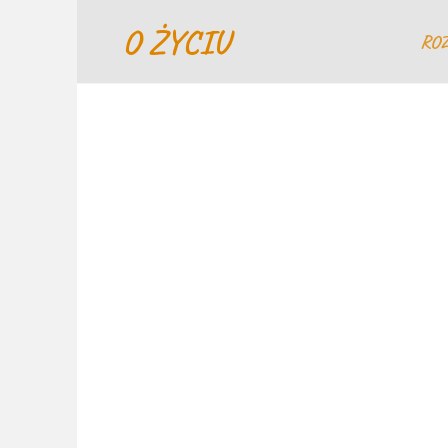
Перейти
O ŻYCIU
к
RO
содержанию