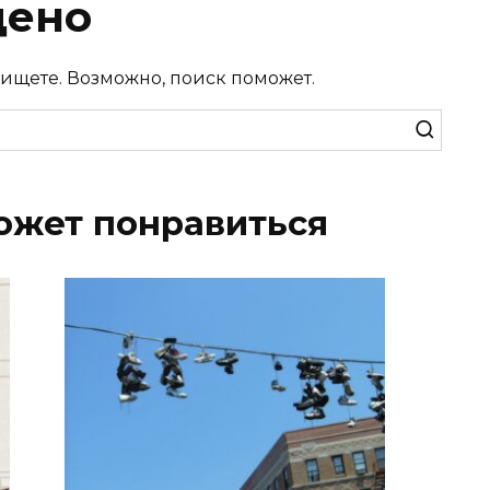
дено
 ищете. Возможно, поиск поможет.
ожет понравиться