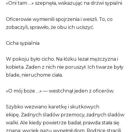
«Oni tam …» szepnęła, wskazując na drzwi sypialni.
Oficerowie wymienili spojrzenia i weszli. To, co
zobaczyli, sprawiło, że obu ich uciszyć.
Cicha sypialnia
W pokoju było cicho. Na łóżku leżał mężczyzna i
kobieta. Żaden z nich nie poruszył. Ich twarze były
blade, nieruchome ciała.
«O mój boże …» — westchnął jeden z oficerów.
Szybko wezwano karetkę i skutkowych
ekipę. Żadnych śladów przemocy, żadnych śladów
walki. Ale kiedy powietrze badał, prawda stała się
znana: wyciek gazu wypełnił dom. Rodzice stracili