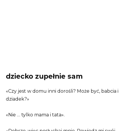
dziecko zupełnie sam
«Czy jest w domu inni dorośli? Może być, babcia i
dziadek?»
«Nie … tylko mama i tata».
«Dobrze, więc posłuchaj mnie. Powiedz mi swój