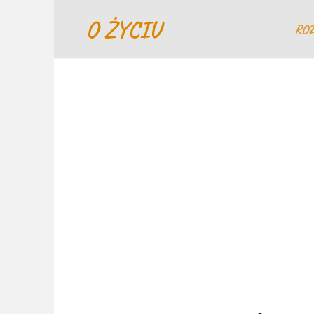
Перейти
O ŻYCIU
к
RO
содержанию