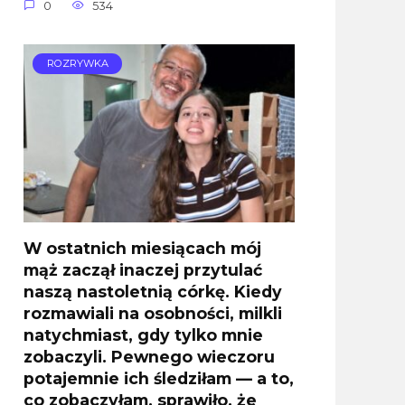
0
534
ROZRYWKA
W ostatnich miesiącach mój
mąż zaczął inaczej przytulać
naszą nastoletnią córkę. Kiedy
rozmawiali na osobności, milkli
natychmiast, gdy tylko mnie
zobaczyli. Pewnego wieczoru
potajemnie ich śledziłam — a to,
co zobaczyłam, sprawiło, że