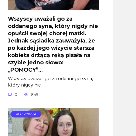
Wszyscy uważali go za
oddanego syna, który nigdy nie
opuścił swojej chorej matki.
Jednak sąsiadka zauważyła, że
po każdej jego wizycie starsza
kobieta drżącą ręką pisała na
szybie jedno słowo:
„POMOCY”…
Wszyscy uważali go za oddanego syna,
który nigdy nie
0
849
ROZRYWKA