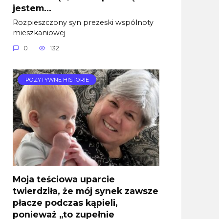
jestem…
Rozpieszczony syn prezeski wspólnoty
mieszkaniowej
0
132
POZYTYWNE HISTORIE
Moja teściowa uparcie
twierdziła, że mój synek zawsze
płacze podczas kąpieli,
ponieważ „to zupełnie