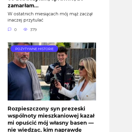
zamarłam…
W ostatnich miesiącach mój mąż zaczął
inaczej przytulać
0
379
POZYTYWNE HISTORIE
Rozpieszczony syn prezeski
wspólnoty mieszkaniowej kazał
mi opuścić mój własny basen —
nie wiedząc, kim naprawdę