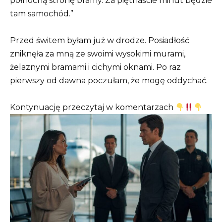
północną stronę bramy. Za piętnaście minut będzie
tam samochód.”
Przed świtem byłam już w drodze. Posiadłość
zniknęła za mną ze swoimi wysokimi murami,
żelaznymi bramami i cichymi oknami. Po raz
pierwszy od dawna poczułam, że mogę oddychać.
Kontynuację przeczytaj w komentarzach