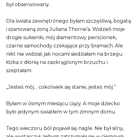
był obserwowany.
Dla świata zewnętrznego byłam szczęśliwą, bogatą
i szanowaną żoną Juliana Thorne’a. Widzieli moje
drogie sukienki, mój diamentowy pierścionek,
czarne samochody czekające przy bramach. Ale
nikt nie widział, jak nocami siedziałam na brzegu
łóżka z dłonią na zaokrąglonym brzuchu i
szeptałam:
„Jesteś mój… cokolwiek się stanie, jesteś mój.”
Byłam w ósmym miesiącu ciąży. A moje dziecko
było jedynym światłem w tym zimnym domu.
Tego wieczoru ból pojawił się nagle. Nie był silny,
ale wystarczył, żebym zatrzymała się w ciemnym