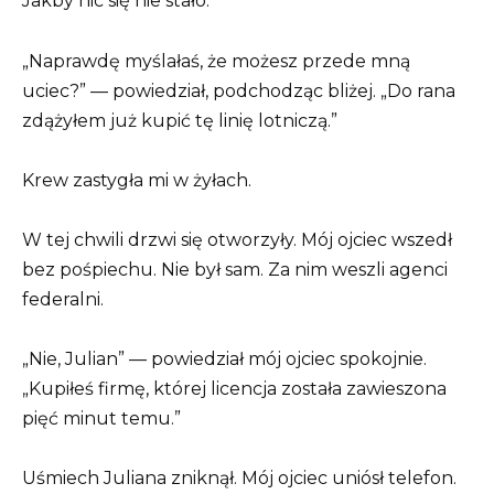
Jakby nic się nie stało.
„Naprawdę myślałaś, że możesz przede mną
uciec?” — powiedział, podchodząc bliżej. „Do rana
zdążyłem już kupić tę linię lotniczą.”
Krew zastygła mi w żyłach.
W tej chwili drzwi się otworzyły. Mój ojciec wszedł
bez pośpiechu. Nie był sam. Za nim weszli agenci
federalni.
„Nie, Julian” — powiedział mój ojciec spokojnie.
„Kupiłeś firmę, której licencja została zawieszona
pięć minut temu.”
Uśmiech Juliana zniknął. Mój ojciec uniósł telefon.