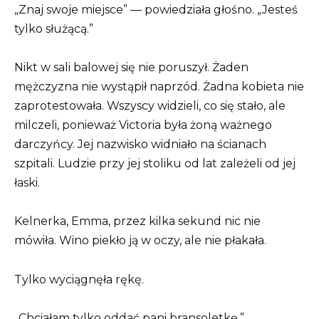
„Znaj swoje miejsce” — powiedziała głośno. „Jesteś
tylko służącą.”
Nikt w sali balowej się nie poruszył. Żaden
mężczyzna nie wystąpił naprzód. Żadna kobieta nie
zaprotestowała. Wszyscy widzieli, co się stało, ale
milczeli, ponieważ Victoria była żoną ważnego
darczyńcy. Jej nazwisko widniało na ścianach
szpitali. Ludzie przy jej stoliku od lat zależeli od jej
łaski.
Kelnerka, Emma, przez kilka sekund nic nie
mówiła. Wino piekło ją w oczy, ale nie płakała.
Tylko wyciągnęła rękę.
„Chciałam tylko oddać pani bransoletkę.”