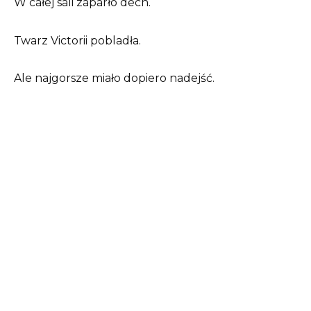
W całej sali zaparło dech.
Twarz Victorii pobladła.
Ale najgorsze miało dopiero nadejść.