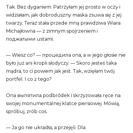
Tak. Bez dyganiem. Patrzyłam jej prosto w oczy i
widziałam, jak dobroduszny maska zsuwa się z jej
twarzy. Teraz stała przede mną prawdziwa Wiara
Michajłowna — z zimnym spojrzeniem i
поджатыми ustami.
— Wiesz co? — процедила ona, a w jego głosie nie
było już ani kropli słodyczy. — Skoro jesteś taka
mądra, to ci powiem jak jest. Tak, wzięłam twój
portfel. I co z tego?
Ona выпятила podbródek i skrzyżowała ręce na
swojej monumentalnej klatce piersiowej. Mówią,
spróbuj, zrób coś.
— Ja go nie ukradła, a przejęli. Dla