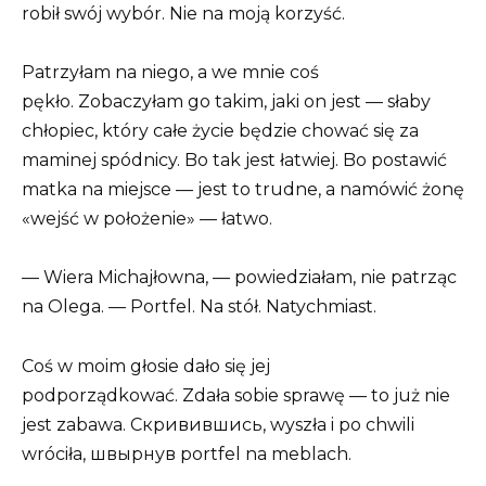
robił swój wybór. Nie na moją korzyść.
Patrzyłam na niego, a we mnie coś
pękło. Zobaczyłam go takim, jaki on jest — słaby
chłopiec, który całe życie będzie chować się za
maminej spódnicy. Bo tak jest łatwiej. Bo postawić
matka na miejsce — jest to trudne, a namówić żonę
«wejść w położenie» — łatwo.
— Wiera Michajłowna, — powiedziałam, nie patrząc
na Olega. — Portfel. Na stół. Natychmiast.
Coś w moim głosie dało się jej
podporządkować. Zdała sobie sprawę — to już nie
jest zabawa. Скривившись, wyszła i po chwili
wróciła, швырнув portfel na meblach.