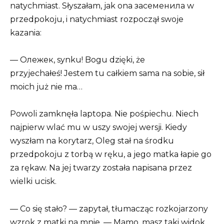
natychmiast. Słyszałam, jak ona засеменила w
przedpokoju, i natychmiast rozpoczął swoje
kazania:
— Олежек, synku! Bogu dzięki, że
przyjechałeś! Jestem tu całkiem sama na sobie, sił
moich już nie ma…
Powoli zamknęła laptopa. Nie pośpiechu. Niech
najpierw wlać mu w uszy swojej wersji. Kiedy
wyszłam na korytarz, Oleg stał na środku
przedpokoju z torbą w ręku, a jego matka łapie go
za rękaw. Na jej twarzy została napisana przez
wielki ucisk.
— Co się stało? — zapytał, tłumacząc rozkojarzony
wzrok z matki na mnie. — Mamo, masz taki widok…