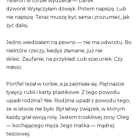
Telefon w torbie wydzierał — Darek
dzwonił. Wyłączyłam dźwięk. Potem napiszę. Lub
nie napiszę. Teraz muszę być sama i zrozumieć, jak
żyć dalej.
Jedno wiedziałam na pewno — nie ma odwrotu. Bo
niektóre rzeczy, kiedyś złamane, już nie
skleić. Zaufanie, na przykład. Lub szacunek. Czy
miłość.
Portfel leżał w torbie, a ja zaśmiała się. Piętnaście
tysięcy rubli i karty plastikowe. Z tego powodu
upadł rodzina? Nie. Rodzina upadł z powodu tego,
że w istocie nie było. Był łatwy związek, w którym
każdy grał swoją rolę. Jestem troskliwej żony. Oleg
— kochającego męża. Jego matka — mądrej
teściowej.