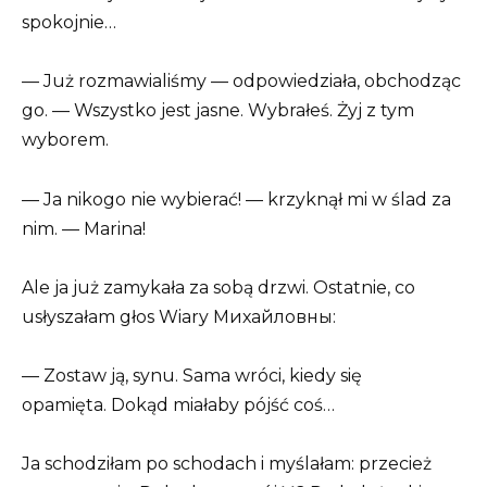
spokojnie…
— Już rozmawialiśmy — odpowiedziała, obchodząc
go. — Wszystko jest jasne. Wybrałeś. Żyj z tym
wyborem.
— Ja nikogo nie wybierać! — krzyknął mi w ślad za
nim. — Marina!
Ale ja już zamykała za sobą drzwi. Ostatnie, co
usłyszałam głos Wiary Михайловны:
— Zostaw ją, synu. Sama wróci, kiedy się
opamięta. Dokąd miałaby pójść coś…
Ja schodziłam po schodach i myślałam: przecież