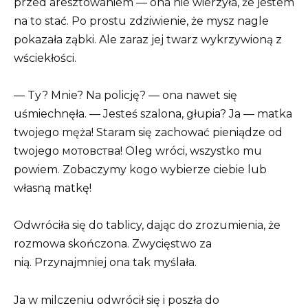
przed aresztowaniem — ona nie wierzyła, że jestem
na to stać. Po prostu zdziwienie, że mysz nagle
pokazała ząbki. Ale zaraz jej twarz wykrzywioną z
wściekłości.
— Ty? Mnie? Na policję? — ona nawet się
uśmiechnęła. — Jesteś szalona, głupia? Ja — matka
twojego męża! Staram się zachować pieniądze od
twojego мотовства! Oleg wróci, wszystko mu
powiem. Zobaczymy kogo wybierze ciebie lub
własną matkę!
Odwróciła się do tablicy, dając do zrozumienia, że
rozmowa skończona. Zwycięstwo za
nią. Przynajmniej ona tak myślała.
Ja w milczeniu odwrócił się i poszła do