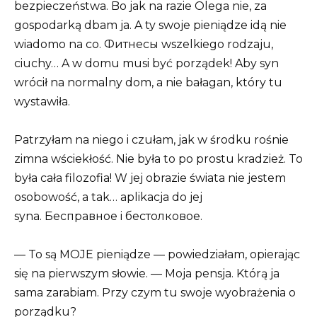
bezpieczeństwa. Bo jak na razie Olega nie, za
gospodarką dbam ja. A ty swoje pieniądze idą nie
wiadomo na co. Фитнесы wszelkiego rodzaju,
ciuchy… A w domu musi być porządek! Aby syn
wrócił na normalny dom, a nie bałagan, który tu
wystawiła.
Patrzyłam na niego i czułam, jak w środku rośnie
zimna wściekłość. Nie była to po prostu kradzież. To
była cała filozofia! W jej obrazie świata nie jestem
osobowość, a tak… aplikacja do jej
syna. Бесправное i бестолковое.
— To są MOJE pieniądze — powiedziałam, opierając
się na pierwszym słowie. — Moja pensja. Którą ja
sama zarabiam. Przy czym tu swoje wyobrażenia o
porządku?