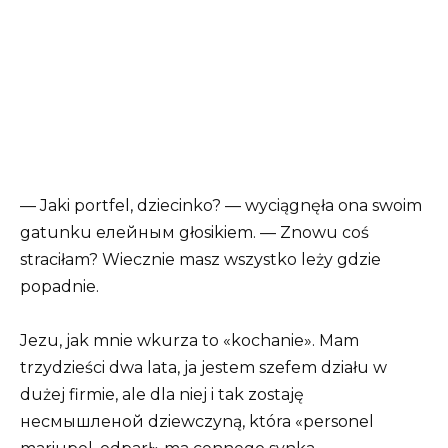
— Jaki portfel, dziecinko? — wyciągnęła ona swoim
gatunku елейным głosikiem. — Znowu coś
straciłam? Wiecznie masz wszystko leży gdzie
popadnie.
Jezu, jak mnie wkurza to «kochanie». Mam
trzydzieści dwa lata, ja jestem szefem działu w
dużej firmie, ale dla niej i tak zostaję
несмышленой dziewczyną, która «personel