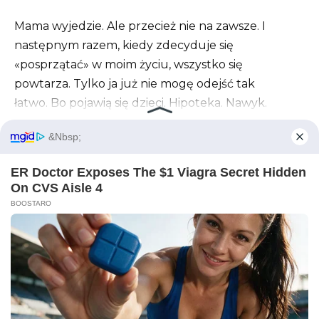
Mama wyjedzie. Ale przecież nie na zawsze. I
następnym razem, kiedy zdecyduje się
«posprzątać» w moim życiu, wszystko się
powtarza. Tylko ja już nie mogę odejść tak
łatwo. Bo pojawią się dzieci. Hipoteka. Nawyk.
Skasowałam wiadomość.
— Jesteśmy na miejscu — powiedział
taksówkarz. — Hotel «Centralny». Wystarczy?
— Zadowolony — odpowiedziałam mu,
расплачиваясь.
Wyszłam z samochodu z jedną torbą i dziwnym
uczuciem lekkości. Jakby zrzuciła obcisłe buty po