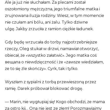
Ale ja już nie słuchałam. Za plecami został
oszołomiony mężczyzna, jego triumfalne matka i
zrujnowana iluzja rodziny. Wiesz, w tym momencie
nie czułam ani bólu, ani żalu. Tylko dziwne
ulgę. Jakby zrzuciła z ramion ciężkie ładunek.
Gdy będę wrzucała do torby najpotrzebniejsze
rzeczy, Oleg stukał w drzwi, namawiał otworzyć,
obiecał, że «wszystko załatwić». Jego matka coś
вещала o niewdzięczność i że «zawsze wiedziałam,
że to się źle skończy». Cyrk, tak i tylko.
Wyszłam z sypialni z torbą przewieszoną przez
ramię. Darek próbował blokować drogę.
— Marin, nie wygłupiaj się! Kogo obchodzi, że mama
za ostro kij… Ona nie jest ze złem! Porozmawiajmy