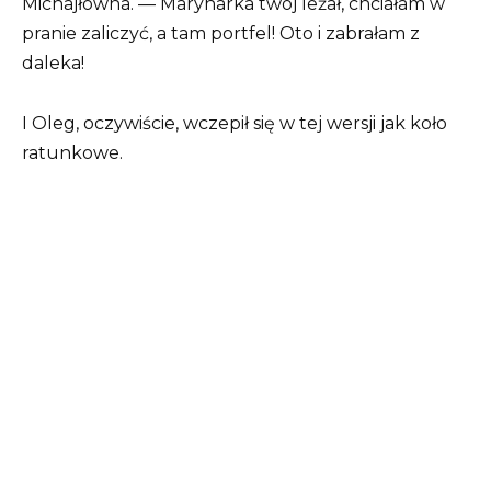
Michajłowna. — Marynarka twój leżał, chciałam w
pranie zaliczyć, a tam portfel! Oto i zabrałam z
daleka!
I Oleg, oczywiście, wczepił się w tej wersji jak koło
ratunkowe.