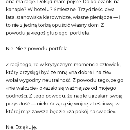
ona ma rację. Dokąd mam pójść? Do koleżanki na
kanapie? W hotelu? Śmieszne. Trzydzieści dwa
lata, stanowiska kierownicze, własne pieniądze — i
to nie z jedną torbą opuścić własny dom. Z
powodu jakiegoś głupiego
portfela
.
Nie. Nie z powodu portfela.
Z racji tego, że w krytycznym momencie człowiek,
który przysiągł być ze mną «na dobre i na złe»,
wolał wygodny neutralność. Z powodu tego, że go
«nie walczcie» okazało się ważniejsze od mojego
godności. Z tego powodu, że nagle ujrzałam swoją
przyszłość — niekończącą się wojnę z teściową, w
której mąż zawsze będzie «za pokój na świecie».
Nie. Dziękuję.