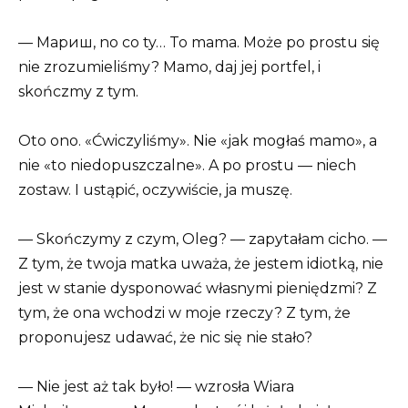
— Мариш, no co ty… To mama. Może po prostu się
nie zrozumieliśmy? Mamo, daj jej portfel, i
skończmy z tym.
Oto ono. «Ćwiczyliśmy». Nie «jak mogłaś mamo», a
nie «to niedopuszczalne». A po prostu — niech
zostaw. I ustąpić, oczywiście, ja muszę.
— Skończymy z czym, Oleg? — zapytałam cicho. —
Z tym, że twoja matka uważa, że jestem idiotką, nie
jest w stanie dysponować własnymi pieniędzmi? Z
tym, że ona wchodzi w moje rzeczy? Z tym, że
proponujesz udawać, że nic się nie stało?
— Nie jest aż tak było! — wzrosła Wiara