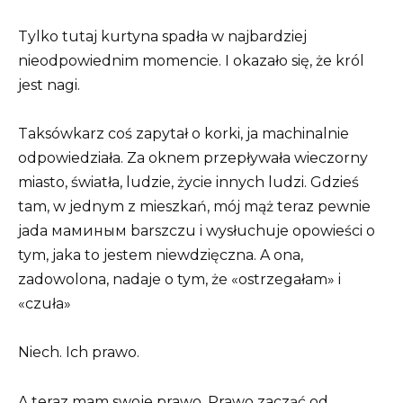
Tylko tutaj kurtyna spadła w najbardziej
nieodpowiednim momencie. I okazało się, że król
jest nagi.
Taksówkarz coś zapytał o korki, ja machinalnie
odpowiedziała. Za oknem przepływała wieczorny
miasto, światła, ludzie, życie innych ludzi. Gdzieś
tam, w jednym z mieszkań, mój mąż teraz pewnie
jada маминым barszczu i wysłuchuje opowieści o
tym, jaka to jestem niewdzięczna. A ona,
zadowolona, nadaje o tym, że «ostrzegałam» i
«czuła»
Niech. Ich prawo.
A teraz mam swoje prawo. Prawo zacząć od