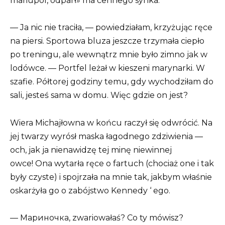
mariupol, odparł» ma cennego synka.
— Ja nic nie traciła, — powiedziałam, krzyżując ręce
na piersi. Sportowa bluza jeszcze trzymała ciepło
po treningu, ale wewnątrz mnie było zimno jak w
lodówce. — Portfel leżał w kieszeni marynarki. W
szafie. Półtorej godziny temu, gdy wychodziłam do
sali, jesteś sama w domu. Więc gdzie on jest?
Wiera Michajłowna w końcu raczył się odwrócić. Na
jej twarzy wyrósł maska łagodnego zdziwienia —
och, jak ja nienawidzę tej minę niewinnej
owce! Ona wytarła ręce o fartuch (chociaż one i tak
były czyste) i spojrzała na mnie tak, jakbym właśnie
oskarżyła go o zabójstwo Kennedy ‘ ego.
— Мариночка, zwariowałaś? Co ty mówisz?