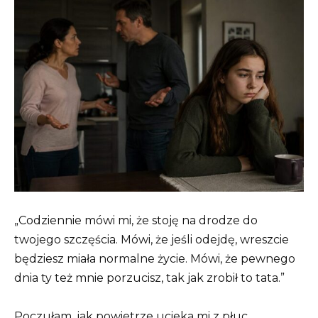
„Codziennie mówi mi, że stoję na drodze do
twojego szczęścia. Mówi, że jeśli odejdę, wreszcie
będziesz miała normalne życie. Mówi, że pewnego
dnia ty też mnie porzucisz, tak jak zrobił to tata.”
Poczułam, jak powietrze ucieka mi z płuc.