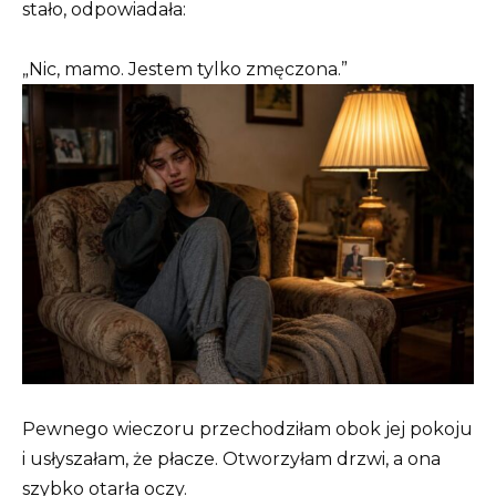
stało, odpowiadała:
„Nic, mamo. Jestem tylko zmęczona.”
Pewnego wieczoru przechodziłam obok jej pokoju
i usłyszałam, że płacze. Otworzyłam drzwi, a ona
szybko otarła oczy.