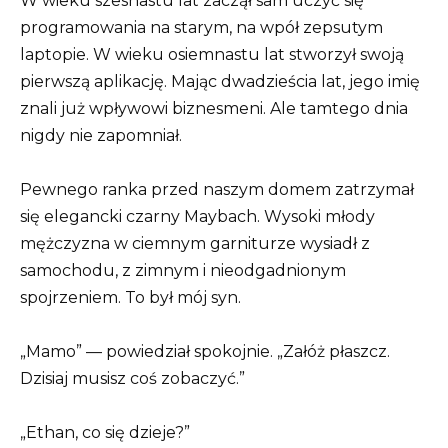
W wieku szesnastu lat zaczął sam uczyć się
programowania na starym, na wpół zepsutym
laptopie. W wieku osiemnastu lat stworzył swoją
pierwszą aplikację. Mając dwadzieścia lat, jego imię
znali już wpływowi biznesmeni. Ale tamtego dnia
nigdy nie zapomniał.
Pewnego ranka przed naszym domem zatrzymał
się elegancki czarny Maybach. Wysoki młody
mężczyzna w ciemnym garniturze wysiadł z
samochodu, z zimnym i nieodgadnionym
spojrzeniem. To był mój syn.
„Mamo” — powiedział spokojnie. „Załóż płaszcz.
Dzisiaj musisz coś zobaczyć.”
„Ethan, co się dzieje?”