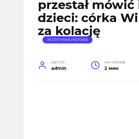
przestał mówić 
dzieci: córka Wi
za kolację
POZYTYWNE HISTORIE
АВТОР
НА ЧТЕНИЕ
admin
2 мин