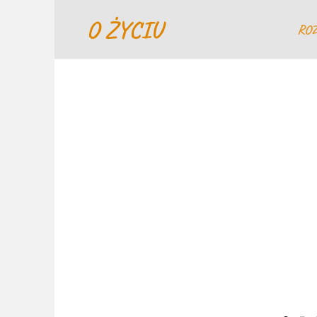
Перейти
O ŻYCIU
к
RO
содержанию