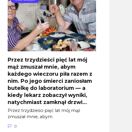
Przez trzydzieści pięć lat mój
mąż zmuszał mnie, abym
każdego wieczoru piła razem z
nim. Po jego śmierci zaniosłam
butelkę do laboratorium — a
kiedy lekarz zobaczył wyniki,
natychmiast zamknął drzwi…
Przez trzydzieści pięć lat mój mąż
zmuszał mnie, abym
0