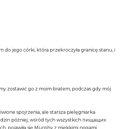
do jego córki, która przekroczyła granicę stanu, i
liśmy zostawić go z moim bratem, podczas gdy mój
wione spojrzenia, ale starsza pielęgniarka
godzin później, wśród tych wszystkich пищащих
ch, pojawiła się Murphy z miękkimi nogami.