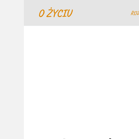
Перейти
O ŻYCIU
к
RO
содержанию