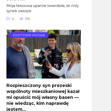
Moja teściowa uparcie twierdziła, że mój
synek zawsze
0
175
POZYTYWNE HISTORIE
Rozpieszczony syn prezeski
wspólnoty mieszkaniowej kazał
mi opuścić mój własny basen —
nie wiedząc, kim naprawdę
jestem…