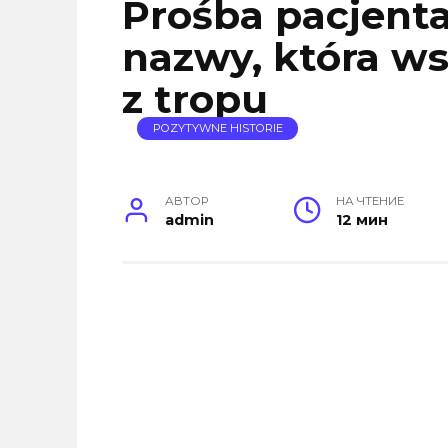
Prośba pacjent
nazwy, która w
z tropu
POZYTYWNE HISTORIE
АВТОР
НА ЧТЕНИЕ
admin
12 мин