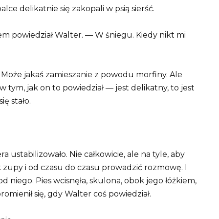
lce delikatnie się zakopali w psią sierść.
em powiedział Walter. — W śniegu. Kiedy nikt mi
 Może jakaś zamieszanie z powodu morfiny. Ale
 w tym, jak on to powiedział — jest delikatny, to jest
ię stało.
a ustabilizowało. Nie całkowicie, ale na tyle, aby
k zupy i od czasu do czasu prowadzić rozmowę. I
od niego. Pies wcisnęła, skulona, obok jego łóżkiem,
omienił się, gdy Walter coś powiedział.