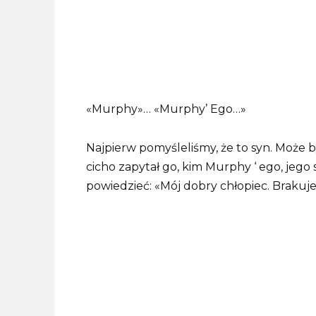
«Murphy»… «Murphy’ Ego…»
Najpierw pomyśleliśmy, że to syn. Może być
cicho zapytał go, kim Murphy ‘ ego, jeg
powiedzieć: «Mój dobry chłopiec. Brakuj