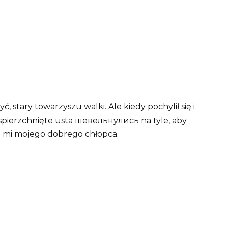
, stary towarzyszu walki. Ale kiedy pochylił się i
o spierzchnięte usta шевельнулись na tyle, aby
e mi mojego dobrego chłopca.