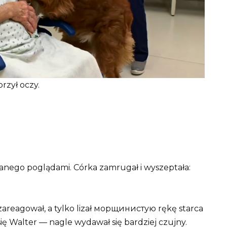
rzył oczy.
nego poglądami. Córka zamrugał i wyszeptała:
zareagował, a tylko lizał морщинистую rękę starca
ł się Walter — nagle wydawał się bardziej czujny.