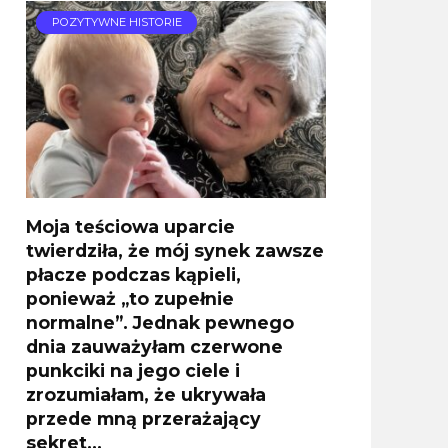
POZYTYWNE HISTORIE
Moja teściowa uparcie
twierdziła, że mój synek zawsze
płacze podczas kąpieli,
ponieważ „to zupełnie
normalne”. Jednak pewnego
dnia zauważyłam czerwone
punkciki na jego ciele i
zrozumiałam, że ukrywała
przede mną przerażający
sekret…