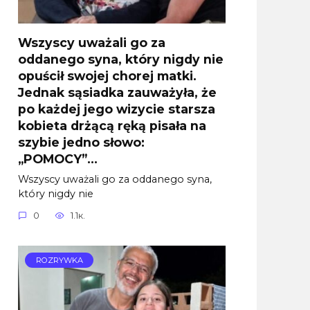
Wszyscy uważali go za
oddanego syna, który nigdy nie
opuścił swojej chorej matki.
Jednak sąsiadka zauważyła, że
po każdej jego wizycie starsza
kobieta drżącą ręką pisała na
szybie jedno słowo:
„POMOCY”…
Wszyscy uważali go za oddanego syna,
który nigdy nie
0
1.1к.
ROZRYWKA