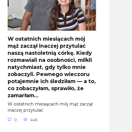
W ostatnich miesiącach mój
mąż zaczął inaczej przytulać
naszą nastoletnią córkę. Kiedy
rozmawiali na osobności, milkli
natychmiast, gdy tylko mnie
zobaczyli. Pewnego wieczoru
potajemnie ich śledziłam — a to,
co zobaczyłam, sprawiło, że
zamarłam…
W ostatnich miesiącach mój mąż zaczął
inaczej przytulać
0
446