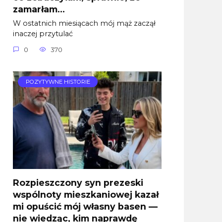
zamarłam…
W ostatnich miesiącach mój mąż zaczął
inaczej przytulać
0
370
POZYTYWNE HISTORIE
Rozpieszczony syn prezeski
wspólnoty mieszkaniowej kazał
mi opuścić mój własny basen —
nie wiedząc, kim naprawdę