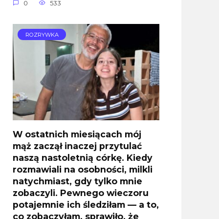
0
533
ROZRYWKA
W ostatnich miesiącach mój
mąż zaczął inaczej przytulać
naszą nastoletnią córkę. Kiedy
rozmawiali na osobności, milkli
natychmiast, gdy tylko mnie
zobaczyli. Pewnego wieczoru
potajemnie ich śledziłam — a to,
co zobaczyłam, sprawiło, że