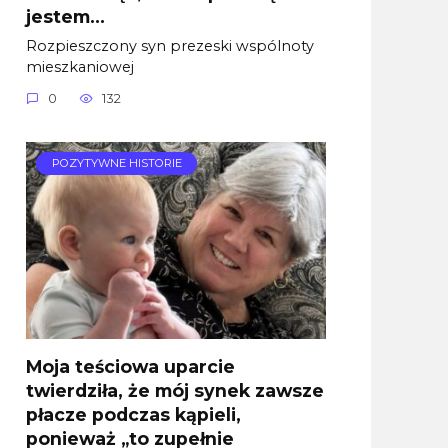
jestem…
Rozpieszczony syn prezeski wspólnoty
mieszkaniowej
0
132
POZYTYWNE HISTORIE
Moja teściowa uparcie
twierdziła, że mój synek zawsze
płacze podczas kąpieli,
ponieważ „to zupełnie