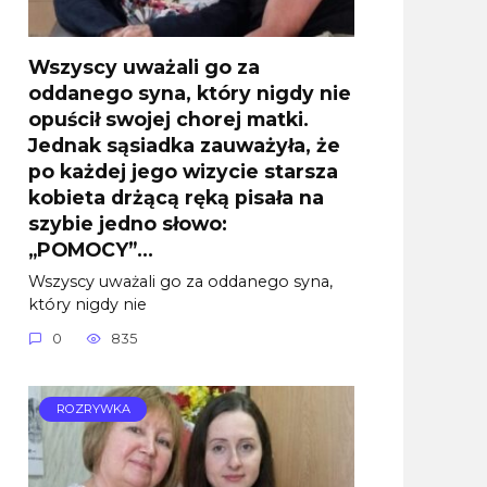
Wszyscy uważali go za
oddanego syna, który nigdy nie
opuścił swojej chorej matki.
Jednak sąsiadka zauważyła, że
po każdej jego wizycie starsza
kobieta drżącą ręką pisała na
szybie jedno słowo:
„POMOCY”…
Wszyscy uważali go za oddanego syna,
który nigdy nie
0
835
ROZRYWKA