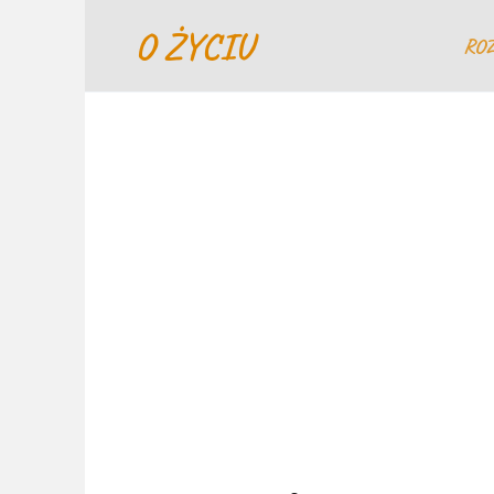
Перейти
O ŻYCIU
к
RO
содержанию