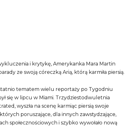
ykluczenia i krytykę, Amerykanka Mara Martin
rady ze swoją córeczką Arią, którą karmiła piersią.
ostatnio tematem wielu reportaży po Tygodniu
ł się w lipcu w Miami. Trzydziestodwuletnia
trated, wyszła na scenę karmiąc piersią swoje
iektórych poruszające, dla innych zawstydzające,
alach społecznościowych i szybko wywołało nową