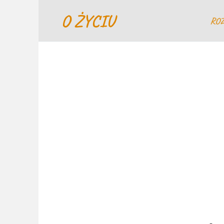
Перейти
O ŻYCIU
к
RO
содержанию