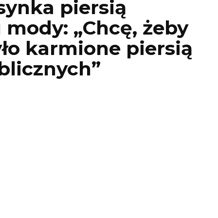
ynka piersią
 mody: „Chcę, żeby
ło karmione piersią
blicznych”