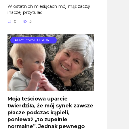
W ostatnich miesiącach mój mąż zaczął
inaczej przytulać
0
5
POZYTYWNE HISTORIE
Moja teściowa uparcie
twierdziła, że mój synek zawsze
płacze podczas kąpieli,
ponieważ „to zupełnie
normalne”. Jednak pewnego