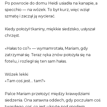
Po powrocie do domu Heidi usiadła na kanapie, a
specchio — na wózek. To był kurz, więc wziął
szmatę i zaczął ją wycierać.
Kiedy położył tkaniny, miękkie siedzisko, usłyszał
chrzęst.
«Hałas to co?» — wymamrotała, Mariam, gdy
zatrzymał się. Teraz ręka znów położyła się na
fotelu, i rozległ się ten sam hałas.
Wózek lekki
«Tam coś jest… tam?»
Palce Mariam przełożyć między krawędziami
siedzenia. Ona затаила oddech, gdy poczułam coś
twardego, coś, co jest ukryte pod spodem.