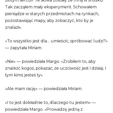
złotym sercu». Te słowa zostały ze mną w środku.
Tak zacząłem mały eksperyment. Schowałem
pieniądze w starych przedmiotach na rynkach,
pozostawiając mapy, aby zobaczyć, kto by je
znalazł».
«To wszystko jest dla… umieścić, spróbować ludzi?»
— zapytała Miriam.
«Nie» — powiedziała Margo. «Zrobiłem to, aby
znaleźć kogoś, pokazać, że uczciwość jest i dzisiaj. I
tym kimś jesteś ty».
«Ale mam rację» — powiedziała Miriam.
«I to jest dokładnie to, dlaczego tu jestem» —
powiedziała Margo. «Prowadzę jedną z