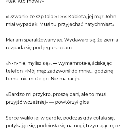
«tak. Kto mówi?»
«Dzwonię ze szpitala STSV. Kobieta, jej mąż John
miał wypadek. Musi tu przyjechać natychmiast».
Mariam sparaliżowany jej. Wydawało się, że ziemia
rozpada się pod jego stopami.
«N-n-nie, mylisz się», — wymamrotała, ściskając
telefon. «Mój mąż zadzwonił do mnie… godzinę
temu. nie może go. Nie ma racji!»
«Bardzo mi przykro, proszę pani, ale to musi
przyjść wcześniej» — powtórzył głos.
Serce waliło jej w gardle, podczas gdy cofała się,
potykając się, podniosła się na nogi, trzymając ręce