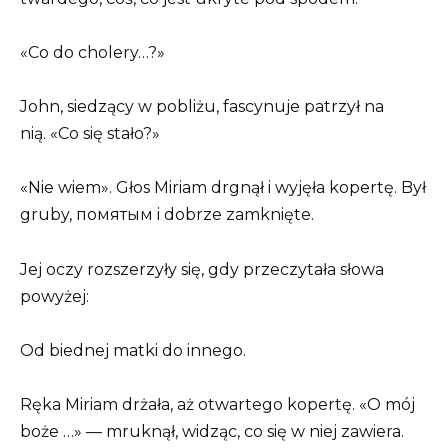
«Co do cholery…?»
John, siedzący w pobliżu, fascynuje patrzył na
nią. «Co się stało?»
«Nie wiem». Głos Miriam drgnął i wyjęła kopertę. Był
gruby, помятым i dobrze zamknięte.
Jej oczy rozszerzyły się, gdy przeczytała słowa
powyżej:
Od biednej matki do innego.
Ręka Miriam drżała, aż otwartego kopertę. «O mój
boże …» — mruknął, widząc, co się w niej zawiera.