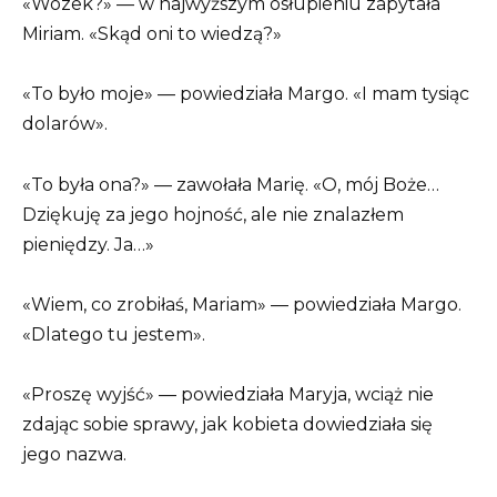
«Wózek?» — w najwyższym osłupieniu zapytała
Miriam. «Skąd oni to wiedzą?»
«To było moje» — powiedziała Margo. «I mam tysiąc
dolarów».
«To była ona?» — zawołała Marię. «O, mój Boże…
Dziękuję za jego hojność, ale nie znalazłem
pieniędzy. Ja…»
«Wiem, co zrobiłaś, Mariam» — powiedziała Margo.
«Dlatego tu jestem».
«Proszę wyjść» — powiedziała Maryja, wciąż nie
zdając sobie sprawy, jak kobieta dowiedziała się
jego nazwa.