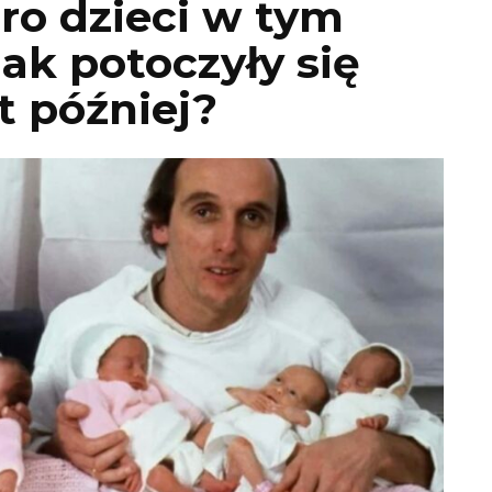
oro dzieci w tym
ak potoczyły się
at później?