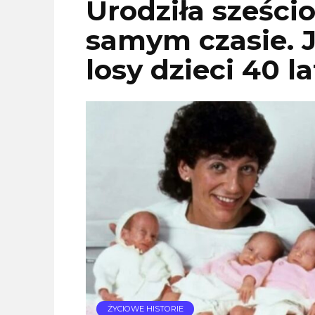
Urodziła sześci
samym czasie. J
losy dzieci 40 l
ŻYCIOWE HISTORIE