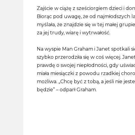
Zajście w ciążę z sześciorgiem dzieci i d
Biorąc pod uwagę, że od najmłodszych lat 
myślała, że ​​znajdzie się w tej małej grup
za jej trudy, wiarę i wytrwałość.
Na wyspie Man Graham i Janet spotkali się
szybko przerodziła się w coś więcej. Jan
prawdę o swojej niepłodności, gdy uświad
miała miesiączki z powodu rzadkiej choroby
możliwa. „Chcę być z tobą, a jeśli nie jes
będzie” – odparł Graham.