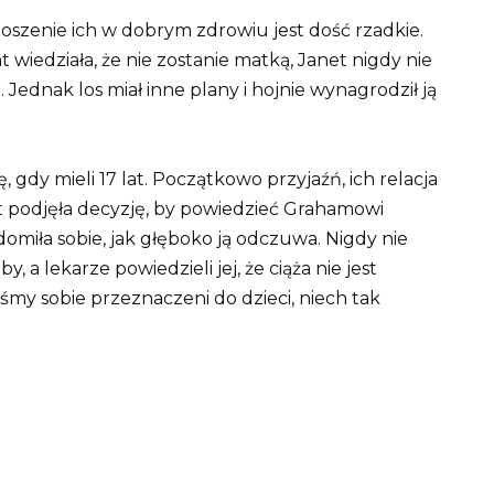
onoszenie ich w dobrym zdrowiu jest dość rzadkie.
wiedziała, że ​​nie zostanie matką, Janet nigdy nie
ie. Jednak los miał inne plany i hojnie wynagrodził ją
, gdy mieli 17 lat. Początkowo przyjaźń, ich relacja
et podjęła decyzję, by powiedzieć Grahamowi
omiła sobie, jak głęboko ją odczuwa. Nigdy nie
, a lekarze powiedzieli jej, że ciąża nie jest
teśmy sobie przeznaczeni do dzieci, niech tak