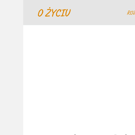
Перейти
O ŻYCIU
к
RO
содержанию