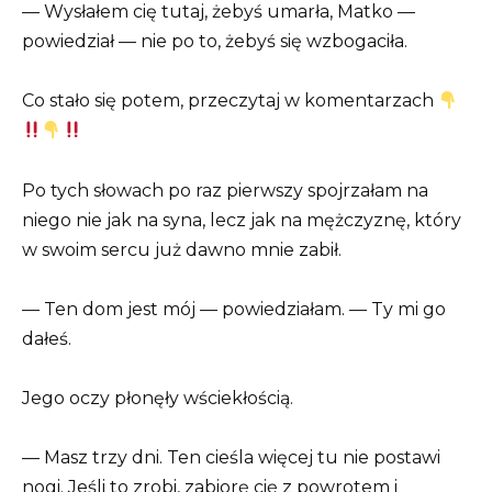
— Wysłałem cię tutaj, żebyś umarła, Matko —
powiedział — nie po to, żebyś się wzbogaciła.
Co stało się potem, przeczytaj w komentarzach
Po tych słowach po raz pierwszy spojrzałam na
niego nie jak na syna, lecz jak na mężczyznę, który
w swoim sercu już dawno mnie zabił.
— Ten dom jest mój — powiedziałam. — Ty mi go
dałeś.
Jego oczy płonęły wściekłością.
— Masz trzy dni. Ten cieśla więcej tu nie postawi
nogi. Jeśli to zrobi, zabiorę cię z powrotem i