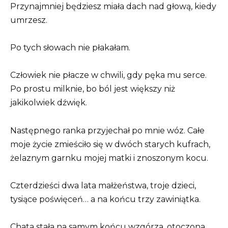
Przynajmniej będziesz miała dach nad głową, kiedy
umrzesz.
Po tych słowach nie płakałam.
Człowiek nie płacze w chwili, gdy pęka mu serce.
Po prostu milknie, bo ból jest większy niż
jakikolwiek dźwięk.
Następnego ranka przyjechał po mnie wóz. Całe
moje życie zmieściło się w dwóch starych kufrach,
żelaznym garnku mojej matki i znoszonym kocu.
Czterdzieści dwa lata małżeństwa, troje dzieci,
tysiące poświęceń… a na końcu trzy zawiniątka.
Chata stała na samym końcu wzgórza, otoczona