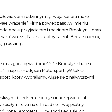
i człowiekiem rodzinnym”.
„Twoja kariera może
wałe wrażenie”. Firma powiedziała: „W imieniu
ndolencje przyjaciołom i rodzinom Brooklyn Horan
dział również: „Taki naturalny talent! Będzie nam cię
ją rodziną”.
ie druzgocącą wiadomość, że Brooklyn straciła
ina” – napisał Hodgson Motorsport.
„W takich
sport, który wybraliśmy, wiąże się z najwyższymi
liwym dzieckiem i nie było inaczej wiele lat
w zeszłym roku na off-roadzie. Twój psotny
zy”.
Żona Jemmetta, Lucy, spodziewa się ich