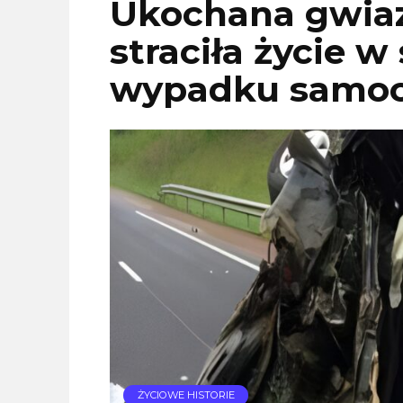
Ukochana gwiaz
straciła życie 
wypadku samo
ŻYCIOWE HISTORIE