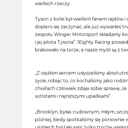
wielkich rzeczy.
Tyson z kolei był wielkim fanem rajdów 
dopiero się zaczynać, ale już wywarłeś tr
zespołu Winger Motorsport składamy ko
i jej pilota Tysona”. 1Eighty Racing powie
brakowało na torze, a nasze myśli są z two
„Z ciężkim sercem usłyszeliśmy absolutn
życie, robiąc to, co kochaliśmy jako rodz
chwilach człowiek zdaje sobie sprawę, że 
wzlotami i najniższymi upadkami”.
„Brooklyn, byłaś cudownym, miłym, szczęś
później, kiedy spotkaliśmy się ponownie 
uśmiech był taki sam, tylko trochę więks