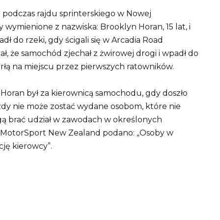
u podczas rajdu sprinterskiego w Nowej
ły wymienione z nazwiska: Brooklyn Horan, 15 lat, i
ł do rzeki, gdy ścigali się w Arcadia Road
ał, że samochód zjechał z żwirowej drogi i wpadł do
rłą na miejscu przez pierwszych ratowników.
 Horan był za kierownicą samochodu, gdy doszło
zdy nie może zostać wydane osobom, które nie
ogą brać udział w zawodach w określonych
j MotorSport New Zealand podano: „Osoby w
cję kierowcy”.