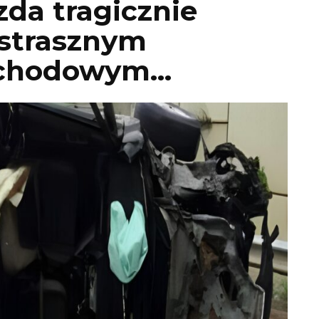
da tragicznie
w strasznym
chodowym…