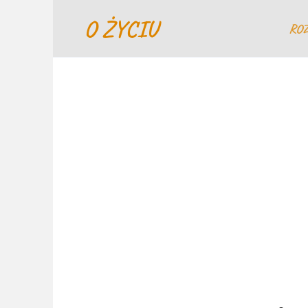
Перейти
O ŻYCIU
к
RO
содержанию