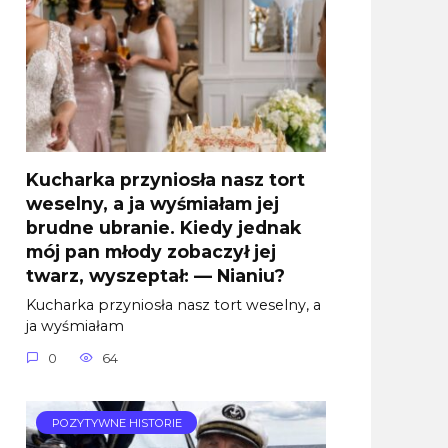
Kucharka przyniosła nasz tort
weselny, a ja wyśmiałam jej
brudne ubranie. Kiedy jednak
mój pan młody zobaczył jej
twarz, wyszeptał: — Nianiu?
Kucharka przyniosła nasz tort weselny, a
ja wyśmiałam
0
64
POZYTYWNE HISTORIE