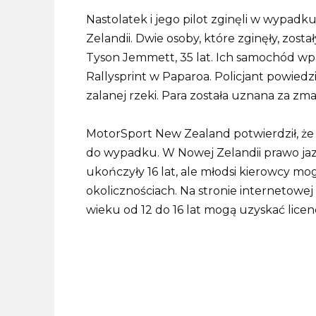
Nastolatek i jego pilot zginęli w wypadk
Zelandii.
Dwie osoby, które zginęły, zosta
Tyson Jemmett, 35 lat. Ich samochód wpad
Rallysprint w Paparoa.
Policjant powiedzi
zalanej rzeki.
Para została uznana za zma
MotorSport New Zealand potwierdził, że
do wypadku.
W Nowej Zelandii prawo ja
ukończyły 16 lat, ale młodsi kierowcy m
okolicznościach.
Na stronie internetowe
wieku od 12 do 16 lat mogą uzyskać licen