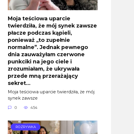
Moja teściowa uparcie
twierdziła, że mój synek zawsze
płacze podczas kąpieli,
ponieważ „to zupełnie
normalne”. Jednak pewnego
dnia zauważyłam czerwone
punkciki na jego ciele i
zrozumiałam, że ukrywała
przede mną przerażający
sekret…
Moja teściowa uparcie twierdziła, że mój
synek zawsze
0
454
ROZRYWKA