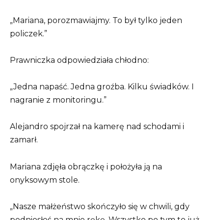
„Mariana, porozmawiajmy. To był tylko jeden
policzek.”
Prawniczka odpowiedziała chłodno:
„Jedna napaść. Jedna groźba. Kilku świadków. I
nagranie z monitoringu.”
Alejandro spojrzał na kamerę nad schodami i
zamarł.
Mariana zdjęła obrączkę i położyła ją na
onyksowym stole.
„Nasze małżeństwo skończyło się w chwili, gdy
podniosłeś na mnie rękę. Wszystko po tym to już