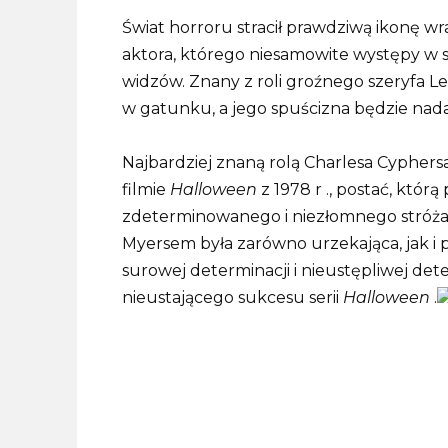
Świat horroru stracił prawdziwą ikonę wr
aktora, którego niesamowite występy w s
widzów. Znany z roli groźnego szeryfa Le
w gatunku, a jego spuścizna będzie nadal
Najbardziej znaną rolą Charlesa Cyphersa
filmie
Halloween
z 1978 r ., postać, któr
zdeterminowanego i niezłomnego stróż
Myersem była zarówno urzekająca, jak i 
surowej determinacji i nieustępliwej dete
nieustającego sukcesu serii
Halloween
.