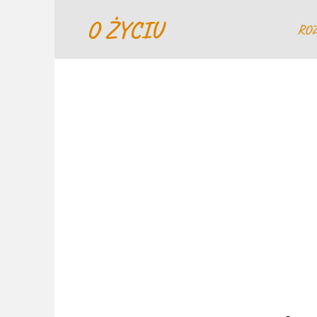
Перейти
O ŻYCIU
к
RO
содержанию