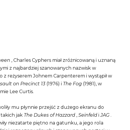
ween
, Charles Cyphers miał zróżnicowaną i uznaną
órymi z najbardziej szanowanych nazwisk w
o z reżyserem Johnem Carpenterem i wystąpił w
sault on Precinct 13
(1976) i
The Fog
(1981), w
ie Lee Curtis.
oliły mu płynnie przejść z dużego ekranu do
 takich jak
The Dukes of Hazzard
,
Seinfeld
i
JAG
.
ły niezatarte piętno na gatunku, a jego rola