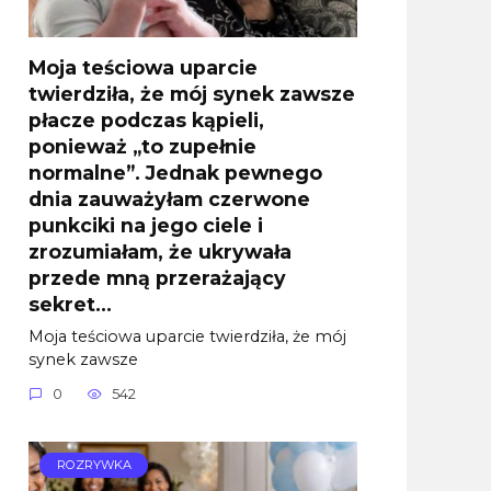
Moja teściowa uparcie
twierdziła, że mój synek zawsze
płacze podczas kąpieli,
ponieważ „to zupełnie
normalne”. Jednak pewnego
dnia zauważyłam czerwone
punkciki na jego ciele i
zrozumiałam, że ukrywała
przede mną przerażający
sekret…
Moja teściowa uparcie twierdziła, że mój
synek zawsze
0
542
ROZRYWKA