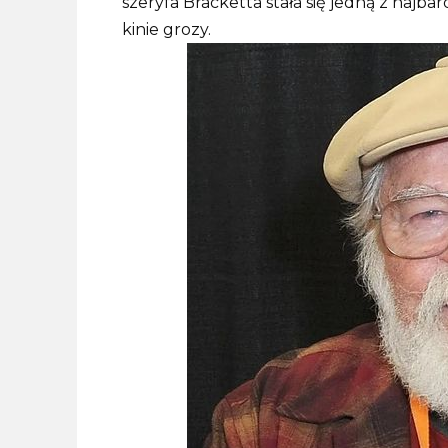
szeryfa Bracketta stała się jedną z najb
kinie grozy.