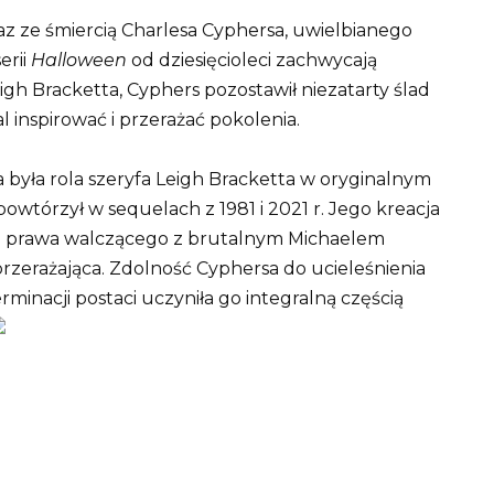
az ze śmiercią Charlesa Cyphersa, uwielbianego
erii
Halloween
od dziesięcioleci zachwycają
igh Bracketta, Cyphers pozostawił niezatarty ślad
 inspirować i przerażać pokolenia.
 była rola szeryfa Leigh Bracketta w oryginalnym
ą powtórzył w sequelach z 1981 i 2021 r. Jego kreacja
a prawa walczącego z brutalnym Michaelem
przerażająca. Zdolność Cyphersa do ucieleśnienia
rminacji postaci uczyniła go integralną częścią