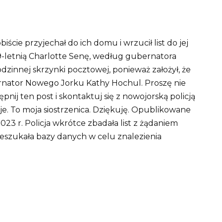
ście przyjechał do ich domu i wrzucił list do jej
 9-letnią Charlotte Senę, według gubernatora
zinnej skrzynki pocztowej, ponieważ założył, że
ernator Nowego Jorku Kathy Hochul.
Proszę nie
nij ten post i skontaktuj się z nowojorską policją
je. To moja siostrzenica.
Dziękuję.
Opublikowane
23 r. Policja wkrótce zbadała list z żądaniem
szukała bazy danych w celu znalezienia