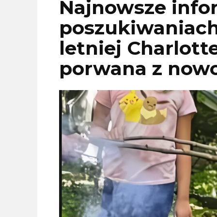
Najnowsze info
poszukiwaniach 
letniej Charlott
porwana z nowo