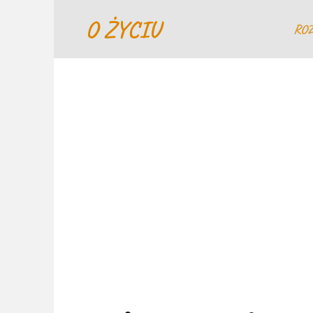
Перейти
O ŻYCIU
к
RO
содержанию