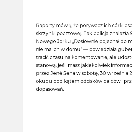
Raporty mówią, że porywacz ich córki osobi
skrzynki pocztowej.
Tak policja znalazła
Nowego Jorku „Dosłownie pojechał do rod
nie ma ich w domu” — powiedziała gub
tracić czasu na komentowanie, ale udostęp
stanową, jeśli masz jakiekolwiek informac
przez Jené Sena w sobotę, 30 września 20
okupu pod kątem odcisków palców i prze
dopasowań.