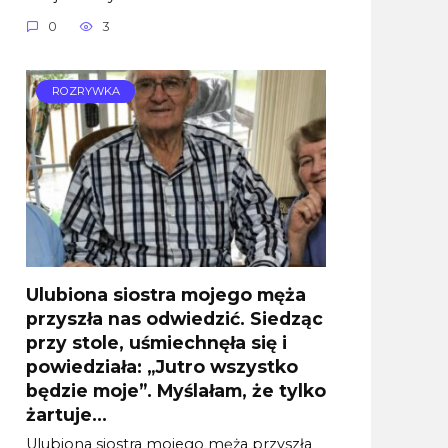
0
3
ROZRYWKA
Ulubiona siostra mojego męża
przyszła nas odwiedzić. Siedząc
przy stole, uśmiechnęła się i
powiedziała: „Jutro wszystko
będzie moje”. Myślałam, że tylko
żartuje…
Ulubiona siostra mojego męża przyszła