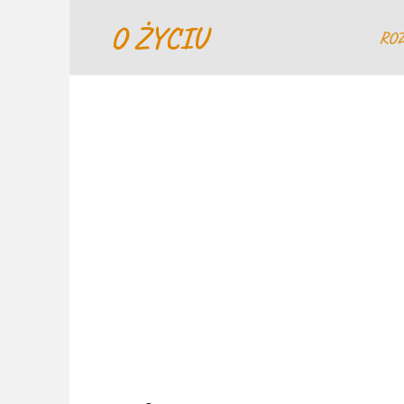
Перейти
O ŻYCIU
к
RO
содержанию