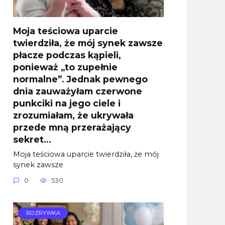
Moja teściowa uparcie
twierdziła, że mój synek zawsze
płacze podczas kąpieli,
ponieważ „to zupełnie
normalne”. Jednak pewnego
dnia zauważyłam czerwone
punkciki na jego ciele i
zrozumiałam, że ukrywała
przede mną przerażający
sekret…
Moja teściowa uparcie twierdziła, że mój
synek zawsze
0
530
ROZRYWKA