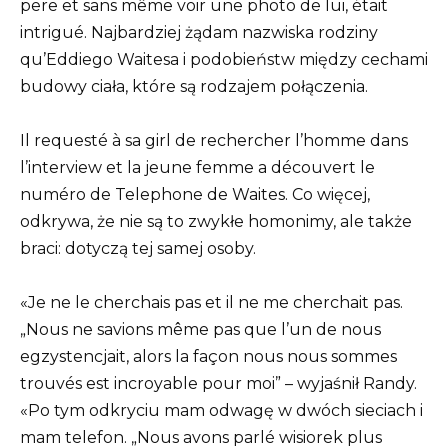
pere et sans même voir une photo de lui, était
intrigué. Najbardziej żądam nazwiska rodziny
qu’Eddiego Waitesa i podobieństw między cechami
budowy ciała, które są rodzajem połączenia.
Il requesté à sa girl de rechercher l’homme dans
l’interview et la jeune femme a découvert le
numéro de Telephone de Waites. Co więcej,
odkrywa, że ​​nie są to zwykłe homonimy, ale także
braci: dotyczą tej samej osoby.
«Je ne le cherchais pas et il ne me cherchait pas.
„Nous ne savions même pas que l’un de nous
egzystencjait, alors la façon nous nous sommes
trouvés est incroyable pour moi” – wyjaśnił Randy.
«Po tym odkryciu mam odwagę w dwóch sieciach i
mam telefon. „Nous avons parlé wisiorek plus