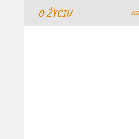
Перейти
O ŻYCIU
к
RO
содержанию