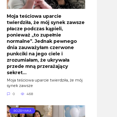
Moja teściowa uparcie
twierdziła, że mój synek zawsze
płacze podczas kąpieli,
ponieważ „to zupełnie
normalne”. Jednak pewnego
dnia zauważyłam czerwone
punkciki na jego ciele i
zrozumiałam, że ukrywała
przede mną przerażający
sekret…
Moja teściowa uparcie twierdziła, że mój
synek zawsze
0
468
ROZRYWKA