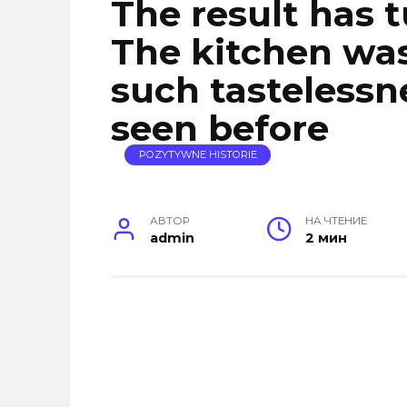
The result has 
The kitchen was
such tastelessn
seen before
POZYTYWNE HISTORIE
АВТОР
НА ЧТЕНИЕ
admin
2 мин