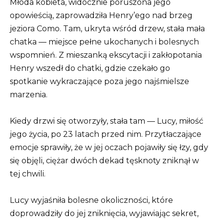
Młoda kobieta, widocznie poruszona jego
opowieścią, zaprowadziła Henry’ego nad brzeg
jeziora Como. Tam, ukryta wśród drzew, stała mała
chatka — miejsce pełne ukochanych i bolesnych
wspomnień. Z mieszanką ekscytacji i zakłopotania
Henry wszedł do chatki, gdzie czekało go
spotkanie wykraczające poza jego najśmielsze
marzenia.
Kiedy drzwi się otworzyły, stała tam — Lucy, miłość
jego życia, po 23 latach przed nim. Przytłaczające
emocje sprawiły, że w jej oczach pojawiły się łzy, gdy
się objęli, ciężar dwóch dekad tęsknoty zniknął w
tej chwili.
Lucy wyjaśniła bolesne okoliczności, które
doprowadziły do jej zniknięcia, wyjawiając sekret,