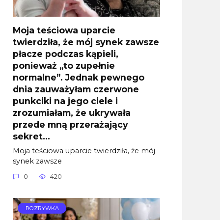
Moja teściowa uparcie
twierdziła, że mój synek zawsze
płacze podczas kąpieli,
ponieważ „to zupełnie
normalne”. Jednak pewnego
dnia zauważyłam czerwone
punkciki na jego ciele i
zrozumiałam, że ukrywała
przede mną przerażający
sekret…
Moja teściowa uparcie twierdziła, że mój
synek zawsze
0
420
ROZRYWKA