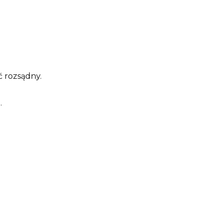
ć rozsądny.
.