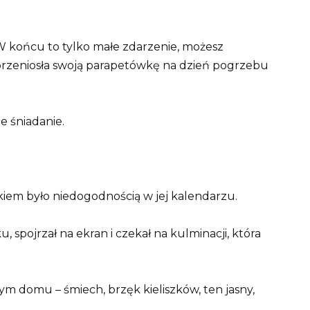
 «W końcu to tylko małe zdarzenie, możesz
 przeniosła swoją parapetówkę na dzień pogrzebu
e śniadanie.
kiem było niedogodnością w jej kalendarzu.
, spojrzał na ekran i czekał na kulminacji, która
ym domu – śmiech, brzęk kieliszków, ten jasny,