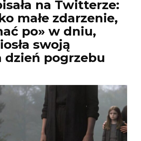
isała na Twitterze:
ko małe zdarzenie,
hać po» w dniu,
iosła swoją
 dzień pogrzebu