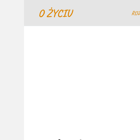
Перейти
O ŻYCIU
к
RO
содержанию