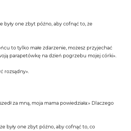
e były one zbyt późno, aby cofnąć to, że
końcu to tylko małe zdarzenie, możesz przyjechać
swoją parapetówkę na dzień pogrzebu mojej córki».
yć rozsądny».
yszedł za mną, moja mama powiedziała:» Dlaczego
że były one zbyt późno, aby cofnąć to, co