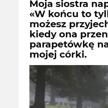
Moja siostra nap
«W końcu to tyl
możesz przyjec
kiedy ona przen
parapetówkę na
mojej córki.