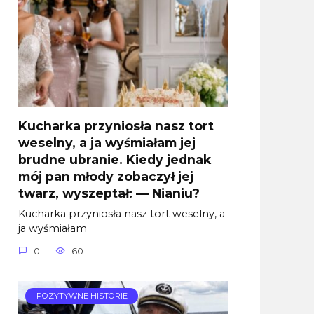
Kucharka przyniosła nasz tort
weselny, a ja wyśmiałam jej
brudne ubranie. Kiedy jednak
mój pan młody zobaczył jej
twarz, wyszeptał: — Nianiu?
Kucharka przyniosła nasz tort weselny, a
ja wyśmiałam
0
60
POZYTYWNE HISTORIE