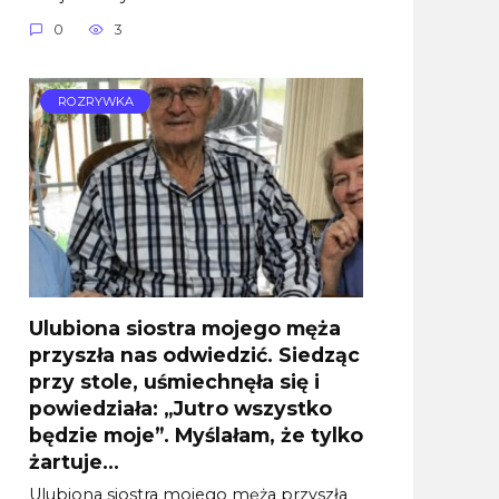
0
3
ROZRYWKA
Ulubiona siostra mojego męża
przyszła nas odwiedzić. Siedząc
przy stole, uśmiechnęła się i
powiedziała: „Jutro wszystko
będzie moje”. Myślałam, że tylko
żartuje…
Ulubiona siostra mojego męża przyszła