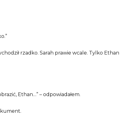
o.”
zychodził rzadko. Sarah prawie wcale. Tylko Ethan
yobrazić, Ethan…” – odpowiadałem.
okument.