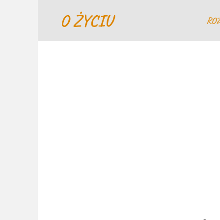
Перейти
O ŻYCIU
к
RO
содержанию