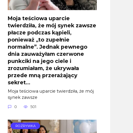
Moja teściowa uparcie
twierdziła, że mój synek zawsze
płacze podczas kąpieli,
ponieważ „to zupełnie
normalne”. Jednak pewnego
dnia zauważyłam czerwone
punkciki na jego ciele i
zrozumiałam, że ukrywała
przede mną przerażający
sekret…
Moja teściowa uparcie twierdziła, że mój
synek zawsze
0
501
ROZRYWKA