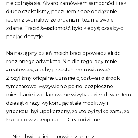
nie cofnęła się. Alvaro zamówiłem samochód, i tak
długo czekaliśmy, poczułem słabe obciążenie —
jeden z sygnałów, że organizm też ma swoje
zdanie. Tracić świadomość było kiedyś; czas było
podjąć decyzję.
Na następny dzień moich braci opowiedzieli do
rodzinnego adwokata. Nie dla tego, aby mnie
«uratował», a żeby przestać improwizować.
Złożyliśmy oficjalne uznanie ojcostwa i o środki
tymczasowe: wyżywienie pełne, bezpieczne
mieszkanie i zaplanowane wizyty. Javier dzwoniłem
dziesiątki razy, wykonując stałe modlitwy i
упрекам: był upokorzony, że «to był tylko żart», że
Łucja go w zakłopotanie. Gry rodzinne.
— Nie obwiniaj jej, — powiedziałem ze