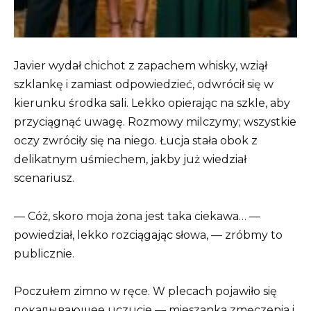
Javier wydał chichot z zapachem whisky, wziął
szklankę i zamiast odpowiedzieć, odwrócił się w
kierunku środka sali. Lekko opierając na szkle, aby
przyciągnąć uwagę. Rozmowy milczymy; wszystkie
oczy zwróciły się na niego. Łucja stała obok z
delikatnym uśmiechem, jakby już wiedział
scenariusz.
— Cóż, skoro moja żona jest taka ciekawa… —
powiedział, lekko rozciągając słowa, — zróbmy to
publicznie.
Poczułem zimno w ręce. W plecach pojawiło się
покалывающее uczucie — mieszanka zmęczenia i