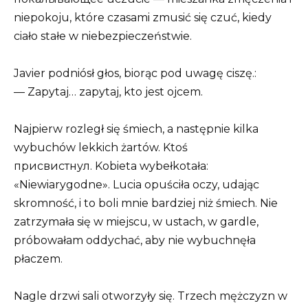
niepokoju, które czasami zmusić się czuć, kiedy
ciało stałe w niebezpieczeństwie.
Javier podniósł głos, biorąc pod uwagę ciszę.:
— Zapytaj… zapytaj, kto jest ojcem.
Najpierw rozległ się śmiech, a następnie kilka
wybuchów lekkich żartów. Ktoś
присвистнул. Kobieta wybełkotała:
«Niewiarygodne». Lucia opuściła oczy, udając
skromność, i to boli mnie bardziej niż śmiech. Nie
zatrzymała się w miejscu, w ustach, w gardle,
próbowałam oddychać, aby nie wybuchnęła
płaczem.
Nagle drzwi sali otworzyły się. Trzech mężczyzn w