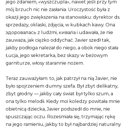
jego zdaniem, «wyszczupla», nawet jeśli przy tym
mój brzuch nic nie zasłania. Uroczystość była z
okazji jego zwiększenia na stanowisku: dyrektor ds.
sprzedaży, oklaski, zdjęcia, w kubkach kawy. Ona
здоровалась z ludźmi, кивала i udawała, że nie
zauważa, jak ciężko oddychać. Javier szedł tak,
jakby podłoga należał do niego, a obok niego stała
Łucja, jego sekretarka, bez skazy w beżowym
garniturze, włosy starannie nożem.
Teraz zauważyłam: to, jak patrzył na nią Javier, nie
było spojrzeniem dumny szefa. Był zbyt delikatny,
zbyt głodny — jakby cały świat był tylko szum, a
ona tylko melodii. Kiedy moi koledzy powitała mnie
obietnicą dziecka, Javier podszedł do mnie, nie
spuszczając oczu. Roześmiała się, trzymając rękę
na jego ramieniu, jakby to był najbardziej naturalny