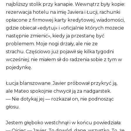
najbliższy stolik przy kanapie. Wewnątrz były kopie:
rezerwacja hotelu na imię Javiera i Łucji, rachunki
opłacone z firmowej karty kredytowej, wiadomości,
gdzie obiecał «edytuj» i «oficjalnie których możecie
następnie zmienić», kiedy ja przestanę być
problemem. Moje nogi drżały, ale nie ze
strachu. Częściowo już pojawił się kilka tygodni
wcześniej; nie miałem sił do radzenia sobie z tym w
pojedynkę.
Łucja blanszowane. Javier próbował przykryć ją,
ale Mateo spokojnie chwycił ją za nadgarstek.
— Nie dotykaj jej — rozkazał on, nie podnosząc
głosu.
Jestem głęboko westchnął i w końcu powiedziała:
— Ojciec — Javier. To dowód, dane, wszystko. To, że