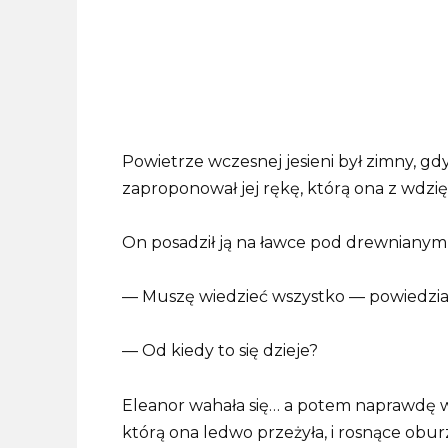
Powietrze wczesnej jesieni był zimny, g
zaproponował jej rękę, którą ona z wdzi
On posadził ją na ławce pod drewnianym
— Muszę wiedzieć wszystko — powiedział
— Od kiedy to się dzieje?
Eleanor wahała się… a potem naprawdę wy
którą ona ledwo przeżyła, i rosnące obu