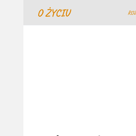
Перейти
O ŻYCIU
к
RO
содержанию