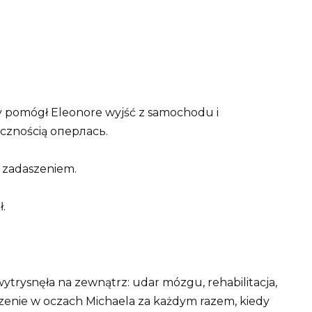
dy pomógł Eleonore wyjść z samochodu i
ęcznością оперлась.
 zadaszeniem.
.
trysnęła na zewnątrz: udar mózgu, rehabilitacja,
rzenie w oczach Michaela za każdym razem, kiedy