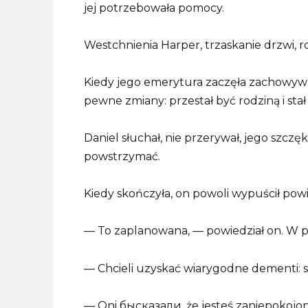
jej potrzebowała pomocy.
Westchnienia Harper, trzaskanie drzwi, 
Kiedy jego emerytura zaczęła zachowywa
pewne zmiany: przestał być rodziną i stał 
Daniel słuchał, nie przerywał, jego szcz
powstrzymać.
Kiedy skończyła, on powoli wypuścił powi
— To zaplanowana, — powiedział on. W pe
— Chcieli uzyskać wiarygodne dementi: st
— Oni бысказали, że jesteś zaniepokojon