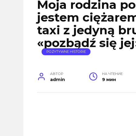
Moja rodzina po
jestem ciężarem
taxi z jedyną br
«pozbądź się jej
POZYTYWNE HISTORIE
АВТОР
НА ЧТЕНИЕ
admin
9 мин