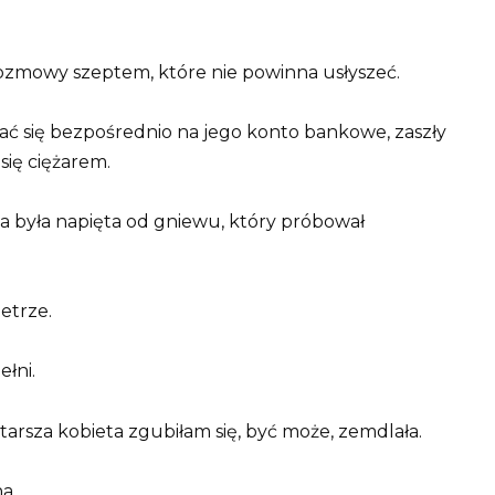
rozmowy szeptem, które nie powinna usłyszeć.
ć się bezpośrednio na jego konto bankowe, zaszły
się ciężarem.
ęka była napięta od gniewu, który próbował
etrze.
łni.
arsza kobieta zgubiłam się, być może, zemdlała.
a.