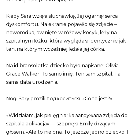
Kiedy Sara wzięła słuchawkę, Jej ogarnął serca
dyskomfortu. Na ekranie pojawiło się zdjęcie –
noworodka, owinięte w różowy kocyk, leży na
szpitalnym łóżku, która wyglądała identycznie jak
ten, na którym wcześniej leżała jej córka.
Na id bransoletka dziecko było napisane: Olivia
Grace Walker. To samo imię. Ten sam szpital. Ta
sama data urodzenia.
Nogi Sary grozili подкоситься. «Co to jest?»
«Widziałam, jak pielęgniarka загружала zdjęcia do
szpitala aplikacja» — szepnęła Emily drżącym
głosem. «Ale to nie ona. To jeszcze jedno dziecko. I