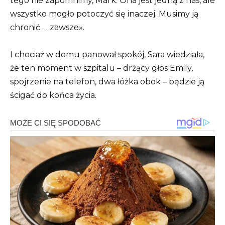
tego nie zapomnimy, Mark. Ona jest jedną z nas, ale
wszystko mogło potoczyć się inaczej. Musimy ją
chronić … zawsze».
I chociaż w domu panował spokój, Sara wiedziała,
że ten moment w szpitalu – drżący głos Emily,
spojrzenie na telefon, dwa łóżka obok – będzie ją
ścigać do końca życia.