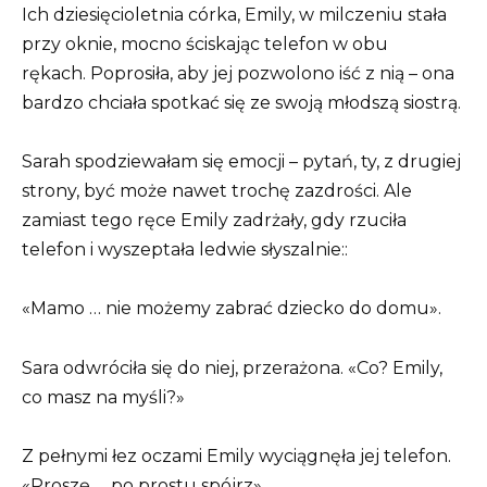
Ich dziesięcioletnia córka, Emily, w milczeniu stała
przy oknie, mocno ściskając telefon w obu
rękach. Poprosiła, aby jej pozwolono iść z nią – ona
bardzo chciała spotkać się ze swoją młodszą siostrą.
Sarah spodziewałam się emocji – pytań, ty, z drugiej
strony, być może nawet trochę zazdrości. Ale
zamiast tego ręce Emily zadrżały, gdy rzuciła
telefon i wyszeptała ledwie słyszalnie::
«Mamo … nie możemy zabrać dziecko do domu».
Sara odwróciła się do niej, przerażona. «Co? Emily,
co masz na myśli?»
Z pełnymi łez oczami Emily wyciągnęła jej telefon.
«Proszę … po prostu spójrz».