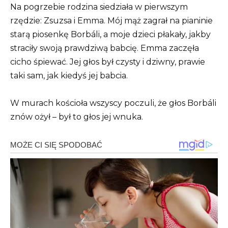
Na pogrzebie rodzina siedziała w pierwszym
rzędzie: Zsuzsa i Emma. Mój mąż zagrał na pianinie
starą piosenkę Borbáli, a moje dzieci płakały, jakby
straciły swoją prawdziwą babcię. Emma zaczęła
cicho śpiewać. Jej głos był czysty i dziwny, prawie
taki sam, jak kiedyś jej babcia.
W murach kościoła wszyscy poczuli, że głos Borbáli
znów ożył – był to głos jej wnuka.