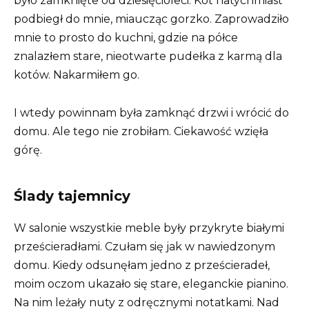
było zamknięte od dziesięcioleci. Kot natychmiast
podbiegł do mnie, miaucząc gorzko. Zaprowadziło
mnie to prosto do kuchni, gdzie na półce
znalazłem stare, nieotwarte pudełka z karmą dla
kotów. Nakarmiłem go.
I wtedy powinnam była zamknąć drzwi i wrócić do
domu. Ale tego nie zrobiłam. Ciekawość wzięła
górę.
Ślady tajemnicy
W salonie wszystkie meble były przykryte białymi
prześcieradłami. Czułam się jak w nawiedzonym
domu. Kiedy odsunęłam jedno z prześcieradeł,
moim oczom ukazało się stare, eleganckie pianino.
Na nim leżały nuty z odręcznymi notatkami. Nad