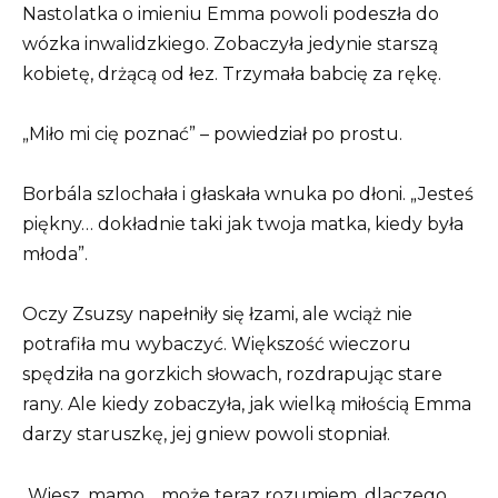
Nastolatka o imieniu Emma powoli podeszła do
wózka inwalidzkiego. Zobaczyła jedynie starszą
kobietę, drżącą od łez. Trzymała babcię za rękę.
„Miło mi cię poznać” – powiedział po prostu.
Borbála szlochała i głaskała wnuka po dłoni. „Jesteś
piękny… dokładnie taki jak twoja matka, kiedy była
młoda”.
Oczy Zsuzsy napełniły się łzami, ale wciąż nie
potrafiła mu wybaczyć. Większość wieczoru
spędziła na gorzkich słowach, rozdrapując stare
rany. Ale kiedy zobaczyła, jak wielką miłością Emma
darzy staruszkę, jej gniew powoli stopniał.
„Wiesz, mamo… może teraz rozumiem, dlaczego