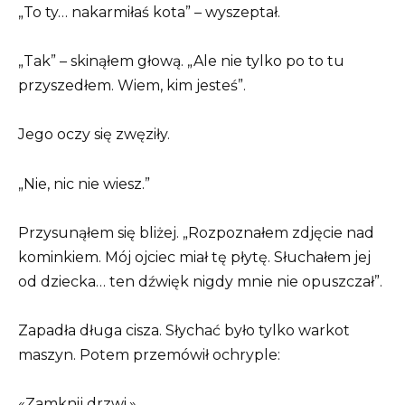
„To ty… nakarmiłaś kota” – wyszeptał.
„Tak” – skinąłem głową. „Ale nie tylko po to tu
przyszedłem. Wiem, kim jesteś”.
Jego oczy się zwęziły.
„Nie, nic nie wiesz.”
Przysunąłem się bliżej. „Rozpoznałem zdjęcie nad
kominkiem. Mój ojciec miał tę płytę. Słuchałem jej
od dziecka… ten dźwięk nigdy mnie nie opuszczał”.
Zapadła długa cisza. Słychać było tylko warkot
maszyn. Potem przemówił ochryple:
«Zamknij drzwi.»