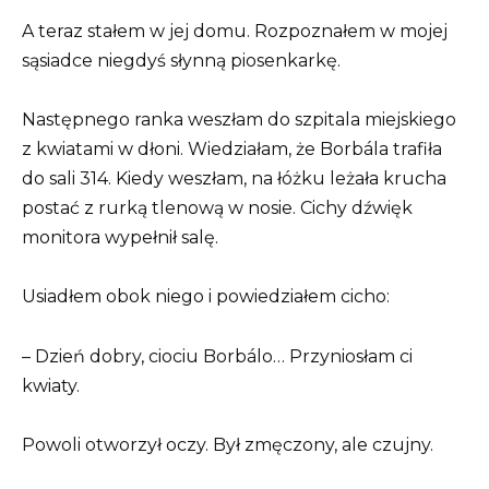
A teraz stałem w jej domu. Rozpoznałem w mojej
sąsiadce niegdyś słynną piosenkarkę.
Następnego ranka weszłam do szpitala miejskiego
z kwiatami w dłoni. Wiedziałam, że Borbála trafiła
do sali 314. Kiedy weszłam, na łóżku leżała krucha
postać z rurką tlenową w nosie. Cichy dźwięk
monitora wypełnił salę.
Usiadłem obok niego i powiedziałem cicho:
– Dzień dobry, ciociu Borbálo… Przyniosłam ci
kwiaty.
Powoli otworzył oczy. Był zmęczony, ale czujny.