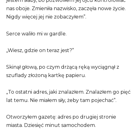
jestem słaby, bo pozwoliłem jej ojcu kontrolować
nas oboje. Zmieniła nazwisko, zaczęła nowe życie.
Nigdy więcej jej nie zobaczyłem”.
Serce waliło mi w gardle.
„Wiesz, gdzie on teraz jest?”
Skinął głową, po czym drżącą ręką wyciągnął z
szuflady złożoną kartkę papieru.
„To ostatni adres, jaki znalazłem. Znalazłem go pięć
lat temu. Nie miałem siły, żeby tam pojechać”.
Otworzyłem gazetę: adres po drugiej stronie
miasta. Dziesięć minut samochodem.