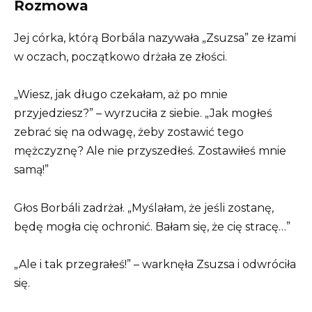
Rozmowa
Jej córka, którą Borbála nazywała „Zsuzsa” ze łzami
w oczach, początkowo drżała ze złości.
„Wiesz, jak długo czekałam, aż po mnie
przyjedziesz?” – wyrzuciła z siebie. „Jak mogłeś
zebrać się na odwagę, żeby zostawić tego
mężczyznę? Ale nie przyszedłeś. Zostawiłeś mnie
samą!”
Głos Borbáli zadrżał. „Myślałam, że jeśli zostanę,
będę mogła cię ochronić. Bałam się, że cię stracę…”
„Ale i tak przegrałeś!” – warknęła Zsuzsa i odwróciła
się.