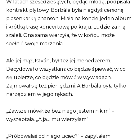
W latach sześćdziesiątych, będąc młodą, podpisała
kontrakt płytowy. Borbála była niegdyś cenioną
piosenkarką chanson. Miała na koncie jeden album
i krótką trasę koncertową po kraju. Ludzie za nią
szaleli. Ona sama wierzyła, że ​​w końcu może
spełnić swoje marzenia.
Ale jej mąż, István, był też jej menedżerem.
Decydował o wszystkim: co będzie śpiewać, w co
się ubierze, co będzie mówić w wywiadach.
Zajmował się też pieniędzmi. A Borbála była tylko
narzędziem w jego rękach.
„Zawsze mówił, że bez niego jestem nikim” –
wyszeptała. „A ja… mu wierzyłam”.
„Próbowałaś od niego uciec?” – zapytałem.