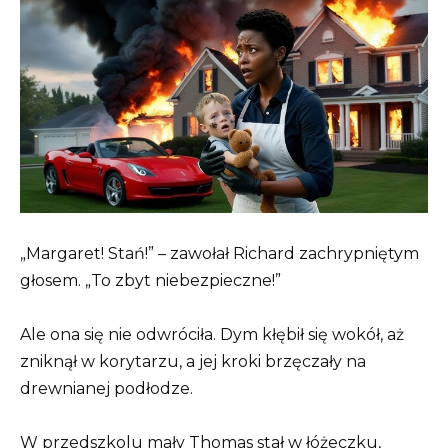
„Margaret! Stań!” – zawołał Richard zachrypniętym
głosem. „To zbyt niebezpieczne!”
Ale ona się nie odwróciła. Dym kłębił się wokół, aż
zniknął w korytarzu, a jej kroki brzęczały na
drewnianej podłodze.
W przedszkolu mały Thomas stał w łóżeczku,