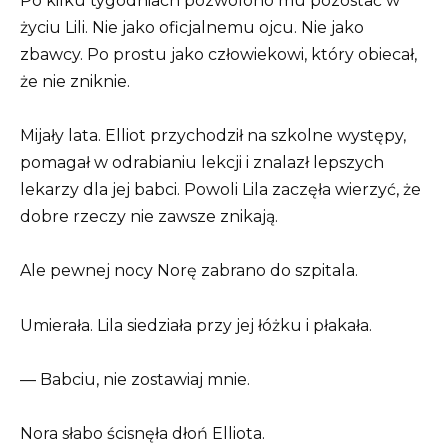
Po kilku tygodniach pozwolono mu pozostać w
życiu Lili. Nie jako oficjalnemu ojcu. Nie jako
zbawcy. Po prostu jako człowiekowi, który obiecał,
że nie zniknie.
Mijały lata. Elliot przychodził na szkolne występy,
pomagał w odrabianiu lekcji i znalazł lepszych
lekarzy dla jej babci. Powoli Lila zaczęła wierzyć, że
dobre rzeczy nie zawsze znikają.
Ale pewnej nocy Norę zabrano do szpitala.
Umierała. Lila siedziała przy jej łóżku i płakała.
— Babciu, nie zostawiaj mnie.
Nora słabo ścisnęła dłoń Elliota.