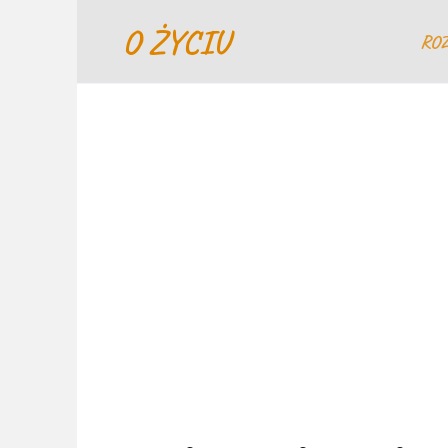
Перейти
O ŻYCIU
к
RO
содержанию