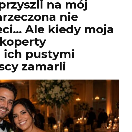
przyszli na mój
arzeczona nie
ci… Ale kiedy moja
 koperty
 ich pustymi
scy zamarli