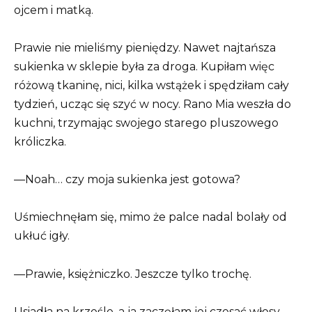
ojcem i matką.
Prawie nie mieliśmy pieniędzy. Nawet najtańsza
sukienka w sklepie była za droga. Kupiłam więc
różową tkaninę, nici, kilka wstążek i spędziłam cały
tydzień, ucząc się szyć w nocy. Rano Mia weszła do
kuchni, trzymając swojego starego pluszowego
króliczka.
—Noah… czy moja sukienka jest gotowa?
Uśmiechnęłam się, mimo że palce nadal bolały od
ukłuć igły.
—Prawie, księżniczko. Jeszcze tylko trochę.
Usiadła na krześle, a ja zaczęłam jej czesać włosy.