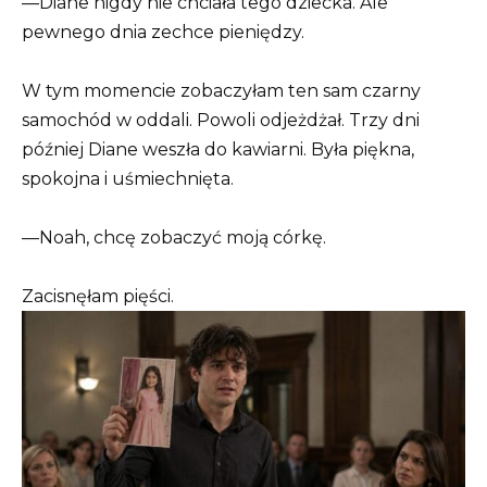
—Diane nigdy nie chciała tego dziecka. Ale
pewnego dnia zechce pieniędzy.
W tym momencie zobaczyłam ten sam czarny
samochód w oddali. Powoli odjeżdżał. Trzy dni
później Diane weszła do kawiarni. Była piękna,
spokojna i uśmiechnięta.
—Noah, chcę zobaczyć moją córkę.
Zacisnęłam pięści.