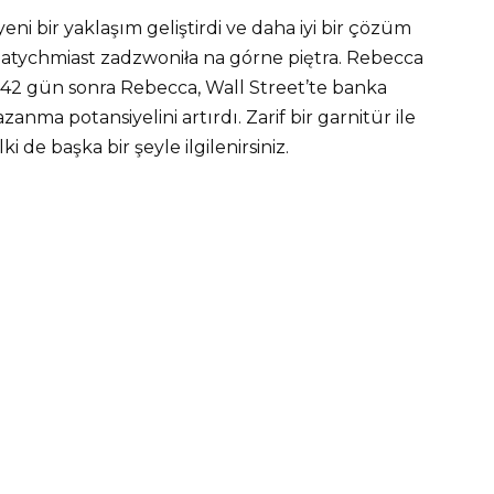
eni bir yaklaşım geliştirdi ve daha iyi bir çözüm
 natychmiast zadzwoniła na górne piętra. Rebecca
. 42 gün sonra Rebecca, Wall Street’te banka
nma potansiyelini artırdı. Zarif bir garnitür ile
i de başka bir şeyle ilgilenirsiniz.