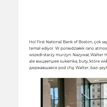
Hol First National Bank of Boston, çok s
temsil ediyor. W poniedziałek rano atmos
wszedł starzy murzyn. Nazywał, Walter Har
ale выцветшее sukienka, buty, które widz
державшаяся pod chą. Walter, bazı şeyler