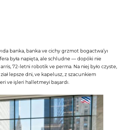
ayıda banka, banka ve cichy grzmot bogactwa’yı
fera była napięta, ale schludne — dopóki nie
ris, 72-letni robotik ve perma. Na niej było czyste,
iał lepsze dni, ve kapelusz, z szacunkiem
i ve işleri halletmeyi başardı.