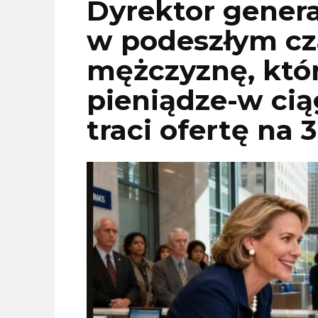
Dyrektor gener
w podeszłym cz
mężczyznę, któ
pieniądze-w cią
traci ofertę na