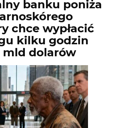
alny banku poniża
arnoskórego
ry chce wypłacić
gu kilku godzin
 3 mld dolarów