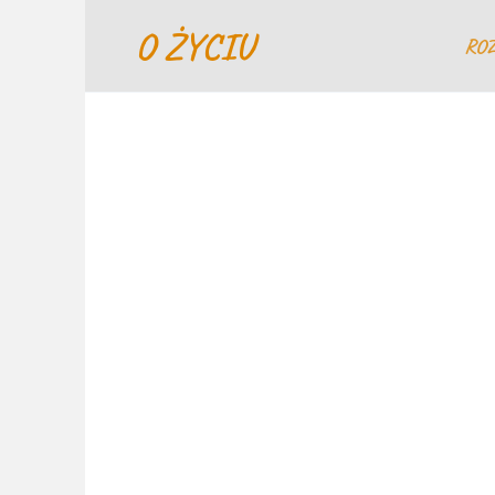
Перейти
O ŻYCIU
к
RO
содержанию