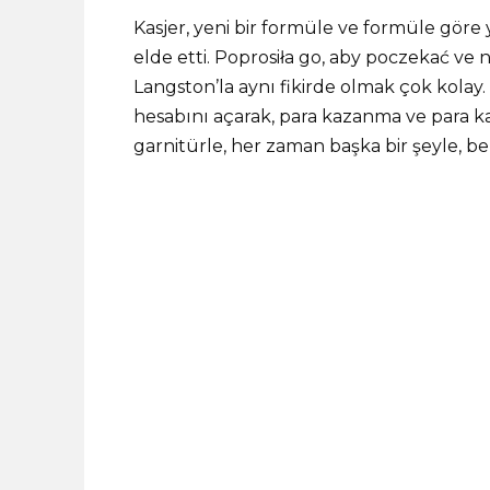
Kasjer, yeni bir formüle ve formüle göre y
elde etti. Poprosiła go, aby poczekać ve
Langston’la aynı fikirde olmak çok kolay
hesabını açarak, para kazanma ve para kaza
garnitürle, her zaman başka bir şeyle, belk