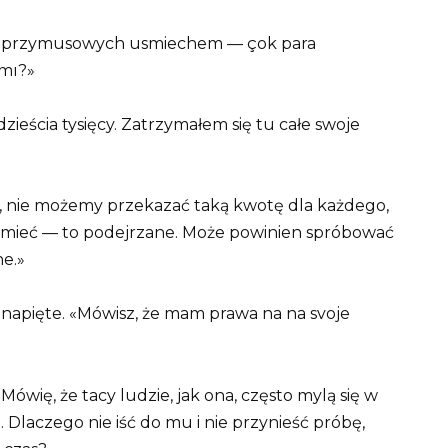
z przymusowych usmiechem — çok para
 mı?»
zieścia tysięcy. Zatrzymałem się tu całe swoje
s, nie możemy przekazać taką kwotę dla każdego,
umieć — to podejrzane. Może powinien spróbować
ne.»
 napięte. «Mówisz, że mam prawa na na svoje
«Mówię, że tacy ludzie, jak ona, często mylą się w
 Dlaczego nie iść do mu i nie przynieść próbę,