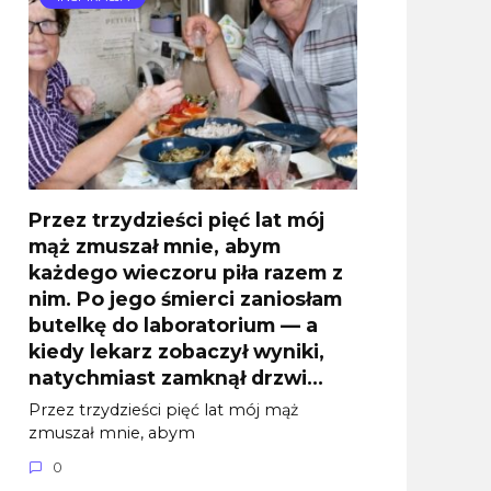
Przez trzydzieści pięć lat mój
mąż zmuszał mnie, abym
każdego wieczoru piła razem z
nim. Po jego śmierci zaniosłam
butelkę do laboratorium — a
kiedy lekarz zobaczył wyniki,
natychmiast zamknął drzwi…
Przez trzydzieści pięć lat mój mąż
zmuszał mnie, abym
0