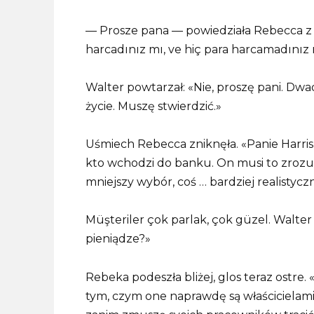
— Prosze pana — powiedziała Rebecca 
harcadınız mı, ve hiç para harcamadınız
Walter powtarzał: «Nie, proszę pani. Dwad
życie. Muszę stwierdzić.»
Uśmiech Rebecca zniknęła. «Panie Harri
kto wchodzi do banku. On musi to zroz
mniejszy wybór, coś … bardziej realistycz
Müşteriler çok parlak, çok güzel. Walter
pieniądze?»
Rebeka podeszła bliżej, glos teraz ostre. 
tym, czym one naprawdę są właścicielami.