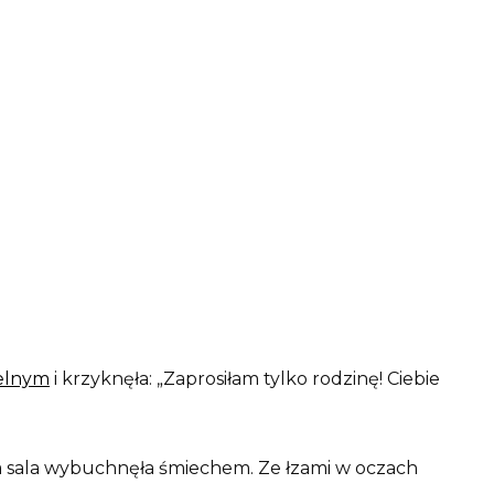
elnym
i krzyknęła: „Zaprosiłam tylko rodzinę! Ciebie
a sala wybuchnęła śmiechem. Ze łzami w oczach