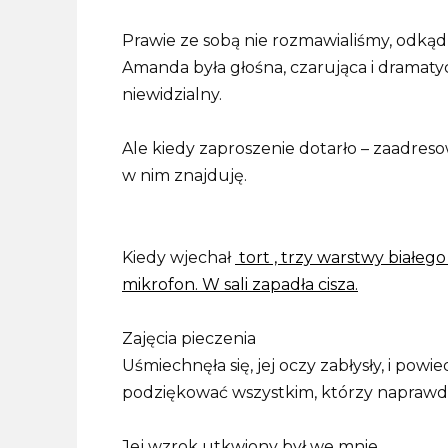
Prawie ze sobą nie rozmawialiśmy, odkąd 
Amanda była głośna, czarująca i dramatyc
niewidzialny.
Ale kiedy zaproszenie dotarło – zaadresow
w nim znajduję.
Kiedy wjechał
tort , trzy warstwy białe
mikrofon. W sali zapadła cisza.
Zajęcia pieczenia
Uśmiechnęła się, jej oczy zabłysły, i powi
podziękować wszystkim, którzy naprawdę
Jej wzrok utkwiony był we mnie.