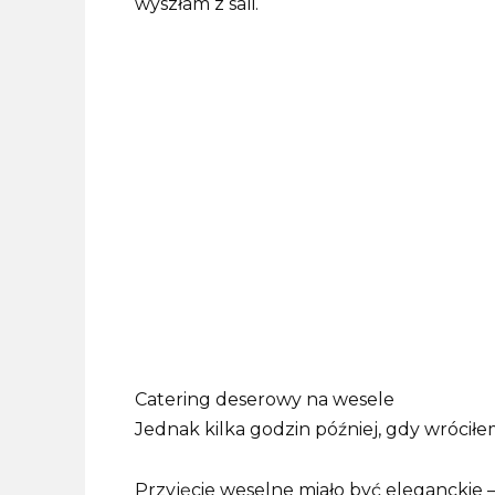
wyszłam z sali.
Catering deserowy na wesele
Jednak kilka godzin później, gdy wróciłem
Przyjęcie weselne miało być eleganckie –