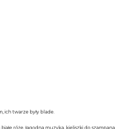
, ich twarze były blade.
 białe róże, łagodna muzyka, kieliszki do szampana