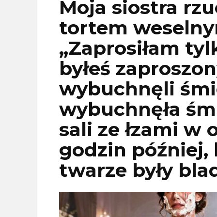
Moja siostra rz
tortem weselnym
„Zaprosiłam tyl
byłeś zaproszon
wybuchnęli śmie
wybuchnęła śm
sali ze łzami w 
godzin później,
twarze były blad