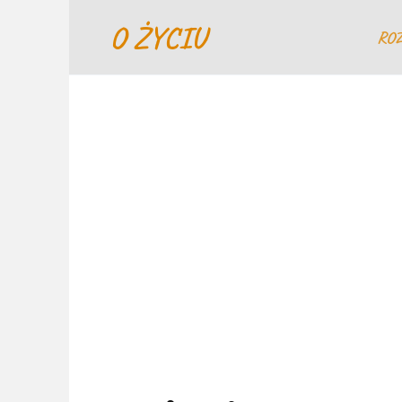
Перейти
O ŻYCIU
к
RO
содержанию