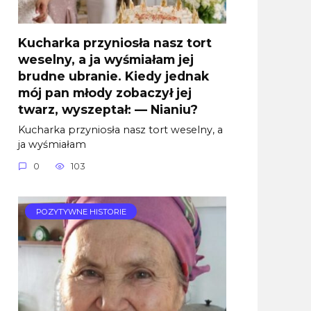
Kucharka przyniosła nasz tort
weselny, a ja wyśmiałam jej
brudne ubranie. Kiedy jednak
mój pan młody zobaczył jej
twarz, wyszeptał: — Nianiu?
Kucharka przyniosła nasz tort weselny, a
ja wyśmiałam
0
103
POZYTYWNE HISTORIE