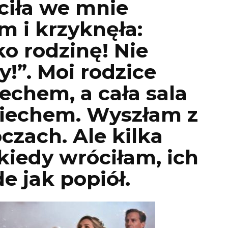
uciła we mnie
 i krzyknęła:
ko rodzinę! Nie
y!”. Moi rodzice
chem, a cała sala
iechem. Wyszłam z
oczach. Ale kilka
 kiedy wróciłam, ich
e jak popiół.