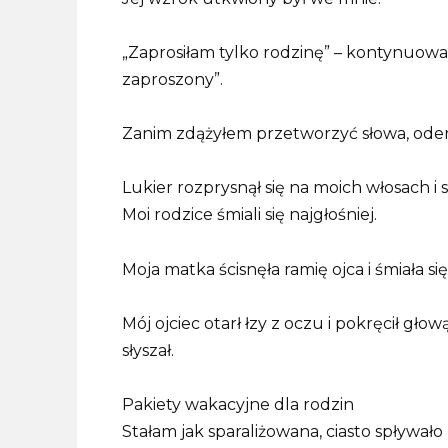
„Zaprosiłam tylko rodzinę” – kontynuowała, 
zaproszony”.
Zanim zdążyłem przetworzyć słowa, oderw
Lukier rozprysnął się na moich włosach i 
Moi rodzice śmiali się najgłośniej.
Moja matka ścisnęła ramię ojca i śmiała si
Mój ojciec otarł łzy z oczu i pokręcił głow
słyszał.
Pakiety wakacyjne dla rodzin
Stałam jak sparaliżowana, ciasto spływał