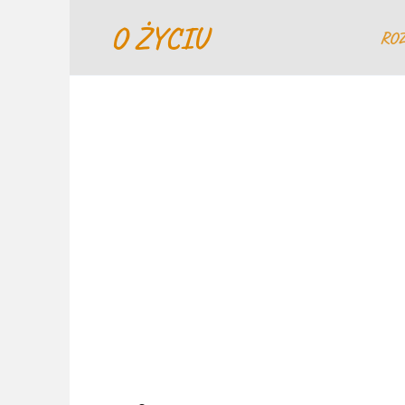
Перейти
O ŻYCIU
к
RO
содержанию