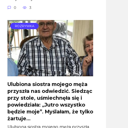
0
3
ROZRYWKA
Ulubiona siostra mojego męża
przyszła nas odwiedzić. Siedząc
przy stole, uśmiechnęła się i
powiedziała: „Jutro wszystko
będzie moje”. Myślałam, że tylko
żartuje…
Ulubiona siostra mojego męża przyszła