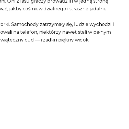
ni. Oni z lasu graczy prowadzili i w jedną stronę
ć, jakby coś niewidzialnego i straszne jadalne.
orki. Samochody zatrzymały się, ludzie wychodzili
owali na telefon, niektórzy nawet stali w pełnym
świąteczny cud — rzadki i piękny widok.