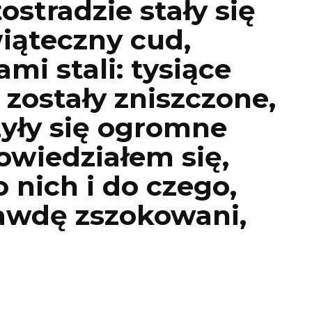
ostradzie stały się
ąteczny cud,
mi stali: tysiące
 zostały zniszczone,
zyły się ogromne
dowiedziałem się,
 nich i do czego,
rawdę zszokowani,