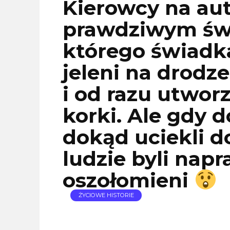
Kierowcy na aut
prawdziwym świ
którego świadka
jeleni na drodze
i od razu utwor
korki. Ale gdy 
dokąd uciekli do
ludzie byli nap
oszołomieni
ŻYCIOWE HISTORIE