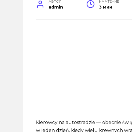
АВТОР
НА ЧТЕНИЕ
admin
3 мин
Kierowcy na autostradzie — obecnie świ
w jeden dzień, kiedy wielu krewnych wrac