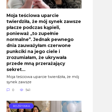
Moja teściowa uparcie
twierdziła, że mój synek zawsze
płacze podczas kąpieli,
ponieważ „to zupełnie
normalne”. Jednak pewnego
dnia zauważyłam czerwone
punkciki na jego ciele i
zrozumiałam, że ukrywała
przede mną przerażający
sekret…
Moja teściowa uparcie twierdziła, że mój
synek zawsze
0
541
ROZRYWKA