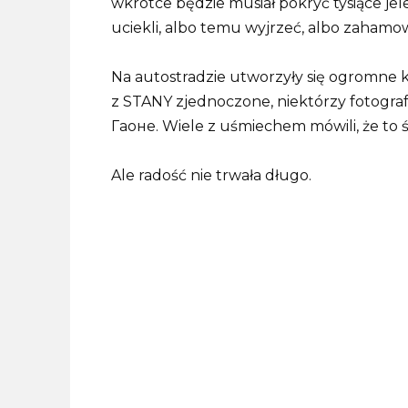
wkrótce będzie musiał pokryć tysiące jele
uciekli, albo temu wyjrzeć, albo zahamowa
Na autostradzie utworzyły się ogromne k
z STANY zjednoczone, niektórzy fotograf
Гаоне. Wiele z uśmiechem mówili, że to 
Ale radość nie trwała długo.