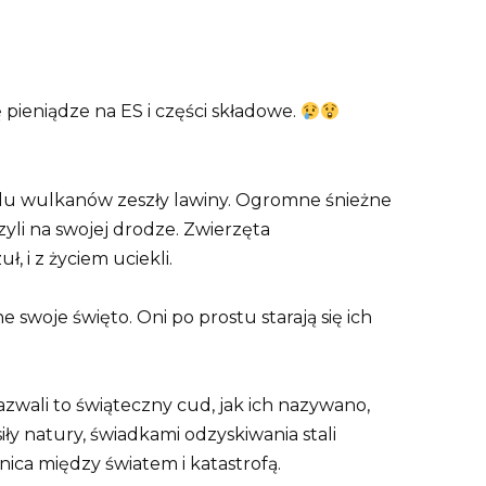
ę pieniądze na ES i części składowe.
odu wulkanów zeszły lawiny. Ogromne śnieżne
zyli na swojej drodze. Zwierzęta
, i z życiem uciekli.
e swoje święto. Oni po prostu starają się ich
wali to świąteczny cud, jak ich nazywano,
siły natury, świadkami odzyskiwania stali
anica między światem i katastrofą.