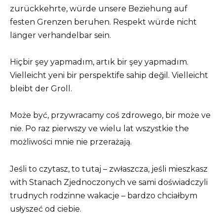
zurückkehrte, würde unsere Beziehung auf
festen Grenzen beruhen. Respekt würde nicht
länger verhandelbar sein.
Hiçbir şey yapmadım, artık bir şey yapmadım.
Vielleicht yeni bir perspektife sahip değil. Vielleicht
bleibt der Groll.
Może być, przywracamy coś zdrowego, bir może ve
nie. Po raz pierwszy ve wielu lat wszystkie the
możliwości mnie nie przerażają.
Jeśli to czytasz, to tutaj – zwłaszcza, jeśli mieszkasz
with Stanach Zjednoczonych ve sami doświadczyli
trudnych rodzinne wakacje – bardzo chciałbym
usłyszeć od ciebie.