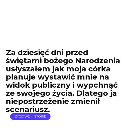
Za dziesięć dni przed
świętami bożego Narodzenia
usłyszałem jak moja córka
planuje wystawić mnie na
widok publiczny i wypchnąć
ze swojego życia. Dlatego ja
niepostrzeżenie zmienił
scenariusz.
ŻYCIOWE HISTORIE