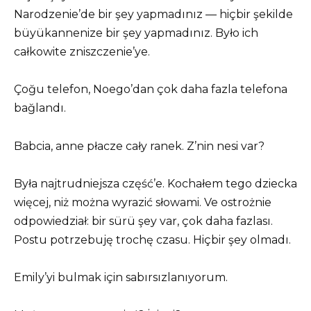
Narodzenie’de bir şey yapmadınız — hiçbir şekilde
büyükannenize bir şey yapmadınız. Było ich
całkowite zniszczenie’ye.
Çoğu telefon, Noego’dan çok daha fazla telefona
bağlandı.
Babcia, anne płacze cały ranek. Z’nin nesi var?
Była najtrudniejsza część’e. Kochałem tego dziecka
więcej, niż można wyrazić słowami. Ve ostrożnie
odpowiedział: bir sürü şey var, çok daha fazlası.
Postu potrzebuję trochę czasu. Hiçbir şey olmadı.
Emily’yi bulmak için sabırsızlanıyorum.