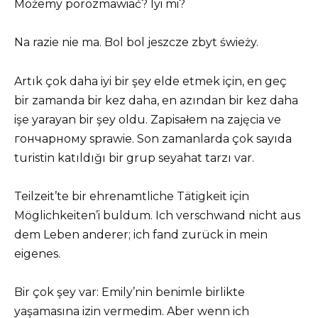
Możemy porozmawiać? İyi mi?
Na razie nie ma. Bol bol jeszcze zbyt świeży.
Artık çok daha iyi bir şey elde etmek için, en geç
bir zamanda bir kez daha, en azından bir kez daha
işe yarayan bir şey oldu. Zapisałem na zajęcia ve
гончарному sprawie. Son zamanlarda çok sayıda
turistin katıldığı bir grup seyahat tarzı var.
Teilzeit’te bir ehrenamtliche Tätigkeit için
Möglichkeiten’i buldum. Ich verschwand nicht aus
dem Leben anderer; ich fand zurück in mein
eigenes.
Bir çok şey var: Emily’nin benimle birlikte
yaşamasına izin vermedim. Aber wenn ich