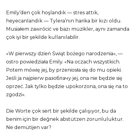
Emily’den çok hoşlandık — stres attık,
heyecanlandık — Tylera’nın harika bir kızı oldu.
Musiałem zawrócić ve bazı müzikler, aynı zamanda
çok iyi bir şekilde kullanılabilir.
«W pierwszy dzień Świąt bożego narodzenia», —
ostro powiedziała Emily. «Na oczach wszystkich.
Potem mówię jej, by przeniosła się do mu opieki.
Jeśli ja najpierw разоблачу jej, ona nie będzie się
oprzeć. Jak tylko będzie upokorzona, ona się na to
zgodzi».
Die Worte çok sert bir şekilde çalışıyor, bu da
benim için bir değnek abstützen zorunluluktur.
Ne demütijen var?