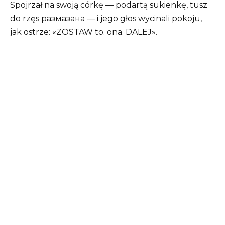
Spojrzał na swoją córkę — podartą sukienkę, tusz
do rzęs размазана — i jego głos wycinali pokoju,
jak ostrze: «ZOSTAW to. ona. DALEJ».