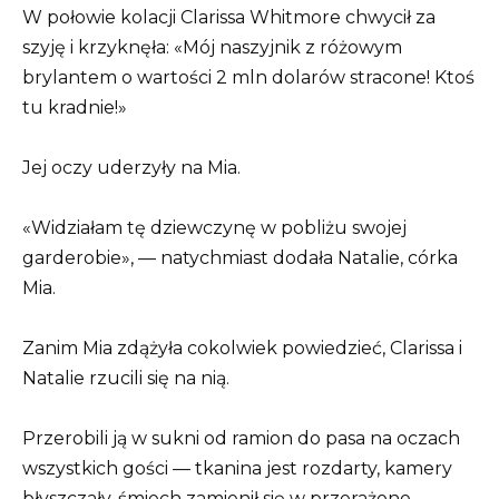
W połowie kolacji Clarissa Whitmore chwycił za
szyję i krzyknęła: «Mój naszyjnik z różowym
brylantem o wartości 2 mln dolarów stracone! Ktoś
tu kradnie!»
Jej oczy uderzyły na Mia.
«Widziałam tę dziewczynę w pobliżu swojej
garderobie», — natychmiast dodała Natalie, córka
Mia.
Zanim Mia zdążyła cokolwiek powiedzieć, Clarissa i
Natalie rzucili się na nią.
Przerobili ją w sukni od ramion do pasa na oczach
wszystkich gości — tkanina jest rozdarty, kamery
błyszczały, śmiech zamienił się w przerażone