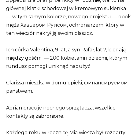
Эрреры dla ofiar przemocy w rodzinie, warto na
głównej klatki schodowej w kremowym sukienka
— w tym samym kolorze, nowego projektu — obok
męża Хавьером Руисом, ochroniarzem, który w
ten wieczór nakrył ją swoim płaszcz.
Ich córka Valentina, 9 lat, a syn Rafał, lat 7, biegają
między gośćmi — 200 kobietami i dziećmi, którym
fundusz pomógł uniknąć nadużyć.
Clarissa mieszka w domu opieki, финансируемом
państwem.
Adrian pracuje nocnego sprzątacza, wszelkie
kontakty są zabronione.
Każdego roku w rocznicę Mia wiesza był rozdarty