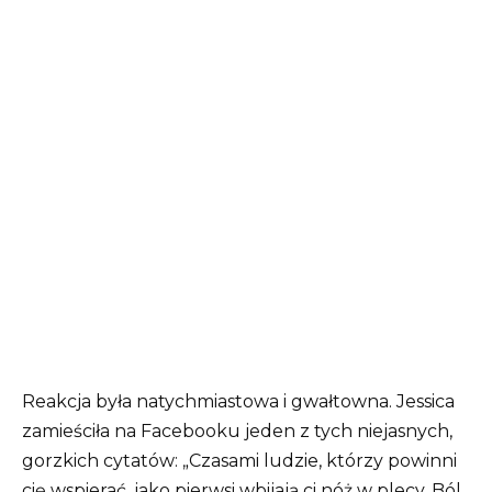
Reakcja była natychmiastowa i gwałtowna. Jessica
zamieściła na Facebooku jeden z tych niejasnych,
gorzkich cytatów: „Czasami ludzie, którzy powinni
cię wspierać, jako pierwsi wbijają ci nóż w plecy. Ból