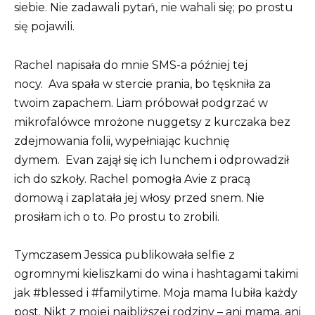
siebie. Nie zadawali pytań, nie wahali się; po prostu
się pojawili.
Rachel napisała do mnie SMS-a później tej
nocy.
Ava spała w stercie prania, bo tęskniła za
twoim zapachem. Liam próbował podgrzać w
mikrofalówce mrożone nuggetsy z kurczaka bez
zdejmowania folii, wypełniając kuchnię
dymem.
Evan zajął się ich lunchem i odprowadził
ich do szkoły. Rachel pomogła Avie z pracą
domową i zaplatała jej włosy przed snem. Nie
prosiłam ich o to. Po prostu to zrobili.
Tymczasem Jessica publikowała selfie z
ogromnymi kieliszkami do wina i hashtagami takimi
jak #blessed i #familytime. Moja mama lubiła każdy
post. Nikt z mojej najbliższej rodziny – ani mama, ani