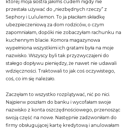
której moja siostra jakimś cudem nigdy nie
przestała używać do „niezbędnych rzeczy” z
Sephory i Lululemon. To ja płaciłam składkę
ubezpieczeniową za dom rodziców, o czym
zapomniałam, dopóki nie zobaczyłam rachunku na
kuchennym blacie. Komora magazynowa
wypełniona wszystkimi ich gratami była na moje
nazwisko. Wszyscy byli tak przyzwyczajeni do
stałego dopływu pieniędzy, że nawet nie udawali
wdzięczności. Traktowali to jak coś oczywistego,
coś, co im się należało.
Zaczęłam to wszystko rozplątywać, nić po nici.
Najpierw poszłam do banku i wycofałam swoje
nazwisko z konta oszczędnościowego, przenosząc
swoją część na nowe. Następnie zadzwoniłam do
firmy obsługującej kartę kredytową i anulowałam