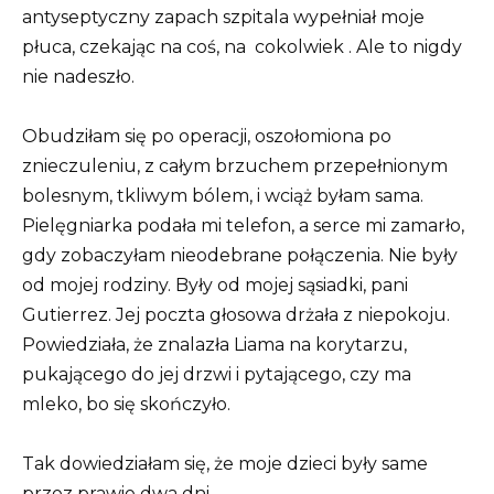
antyseptyczny zapach szpitala wypełniał moje
płuca, czekając na coś, na
cokolwiek
. Ale to nigdy
nie nadeszło.
Obudziłam się po operacji, oszołomiona po
znieczuleniu, z całym brzuchem przepełnionym
bolesnym, tkliwym bólem, i wciąż byłam sama.
Pielęgniarka podała mi telefon, a serce mi zamarło,
gdy zobaczyłam nieodebrane połączenia. Nie były
od mojej rodziny. Były od mojej sąsiadki, pani
Gutierrez. Jej poczta głosowa drżała z niepokoju.
Powiedziała, że ​​znalazła Liama ​​na korytarzu,
pukającego do jej drzwi i pytającego, czy ma
mleko, bo się skończyło.
Tak dowiedziałam się, że moje dzieci były same
przez prawie dwa dni.