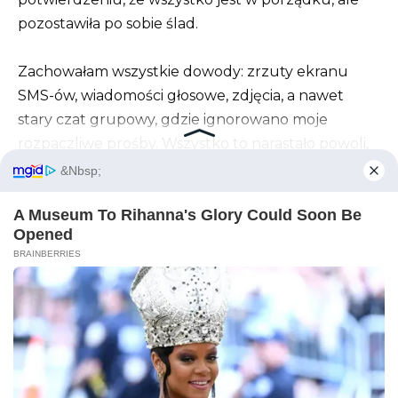
pozostawiła po sobie ślad.
Zachowałam wszystkie dowody: zrzuty ekranu
SMS-ów, wiadomości głosowe, zdjęcia, a nawet
stary czat grupowy, gdzie ignorowano moje
rozpaczliwe prośby. Wszystko to narastało powoli,
jedno wydarzenie po drugim, i wiedziałam, że
nadszedł czas, by przestać milczeć.
Kiedyś myślałam, że jeśli tylko będę cicho
wystarczająco długo, wszystko się uspokoi. Ale
potem zadzwoniła szkoła Liama. To była jego
pedagog. Powiedziała, że ​​są trochę zaniepokojeni
po tym, jak dzieci miały narysować swoje rodziny na
lekcji. Rysunek Liama ​​przedstawiał Rachel, Evana,
Avę i jego samego. Nikogo więcej. Nawet mnie.