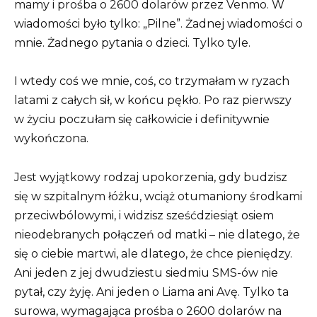
mamy i prośba o 2600 dolarów przez Venmo. W
wiadomości było tylko: „Pilne”. Żadnej wiadomości o
mnie. Żadnego pytania o dzieci. Tylko tyle.
I wtedy coś we mnie, coś, co trzymałam w ryzach
latami z całych sił, w końcu pękło. Po raz pierwszy
w życiu poczułam się całkowicie i definitywnie
wykończona.
Jest wyjątkowy rodzaj upokorzenia, gdy budzisz
się w szpitalnym łóżku, wciąż otumaniony środkami
przeciwbólowymi, i widzisz sześćdziesiąt osiem
nieodebranych połączeń od matki – nie dlatego, że
się o ciebie martwi, ale dlatego, że chce pieniędzy.
Ani jeden z jej dwudziestu siedmiu SMS-ów nie
pytał, czy żyję. Ani jeden o Liama ​​ani Avę. Tylko ta
surowa, wymagająca prośba o 2600 dolarów na