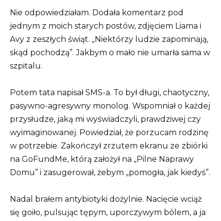
Nie odpowiedziałam. Dodała komentarz pod
jednym z moich starych postów, zdjęciem Liama ​​i
Avy z zeszłych świąt. „Niektórzy ludzie zapominają,
skąd pochodzą”. Jakbym o mało nie umarła sama w
szpitalu.
Potem tata napisał SMS-a. To był długi, chaotyczny,
pasywno-agresywny monolog. Wspomniał o każdej
przysłudze, jaką mi wyświadczyli, prawdziwej czy
wyimaginowanej. Powiedział, że porzucam rodzinę
w potrzebie. Zakończył zrzutem ekranu ze zbiórki
na GoFundMe, którą założył na „Pilne Naprawy
Domu” i zasugerował, żebym „pomogła, jak kiedyś”.
Nadal brałem antybiotyki dożylnie. Nacięcie wciąż
się goiło, pulsując tępym, uporczywym bólem, a ja