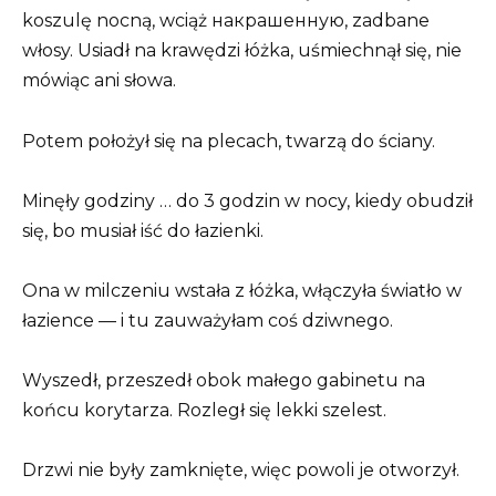
koszulę nocną, wciąż накрашенную, zadbane
włosy. Usiadł na krawędzi łóżka, uśmiechnął się, nie
mówiąc ani słowa.
Potem położył się na plecach, twarzą do ściany.
Minęły godziny … do 3 godzin w nocy, kiedy obudził
się, bo musiał iść do łazienki.
Ona w milczeniu wstała z łóżka, włączyła światło w
łazience — i tu zauważyłam coś dziwnego.
Wyszedł, przeszedł obok małego gabinetu na
końcu korytarza. Rozległ się lekki szelest.
Drzwi nie były zamknięte, więc powoli je otworzył.