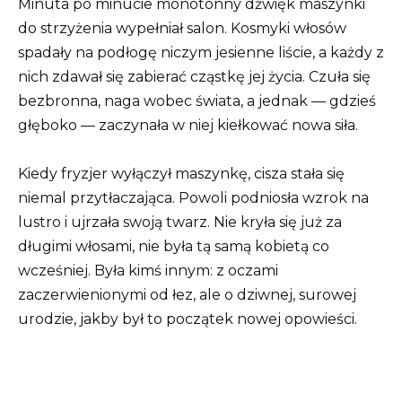
Minuta po minucie monotonny dźwięk maszynki
do strzyżenia wypełniał salon. Kosmyki włosów
spadały na podłogę niczym jesienne liście, a każdy z
nich zdawał się zabierać cząstkę jej życia. Czuła się
bezbronna, naga wobec świata, a jednak — gdzieś
głęboko — zaczynała w niej kiełkować nowa siła.
Kiedy fryzjer wyłączył maszynkę, cisza stała się
niemal przytłaczająca. Powoli podniosła wzrok na
lustro i ujrzała swoją twarz. Nie kryła się już za
długimi włosami, nie była tą samą kobietą co
wcześniej. Była kimś innym: z oczami
zaczerwienionymi od łez, ale o dziwnej, surowej
urodzie, jakby był to początek nowej opowieści.