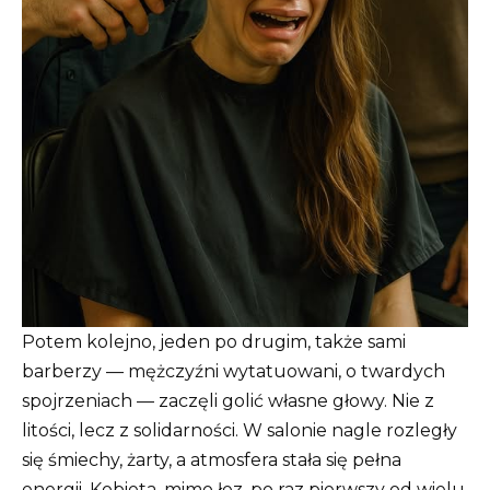
Potem kolejno, jeden po drugim, także sami
barberzy — mężczyźni wytatuowani, o twardych
spojrzeniach — zaczęli golić własne głowy. Nie z
litości, lecz z solidarności. W salonie nagle rozległy
się śmiechy, żarty, a atmosfera stała się pełna
energii. Kobieta, mimo łez, po raz pierwszy od wielu