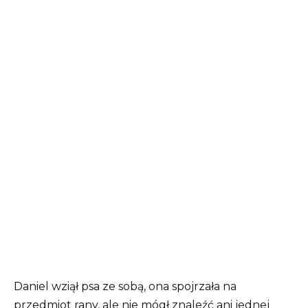
Daniel wziął psa ze sobą, ona spojrzała na
przedmiot rany, ale nie mógł znaleźć ani jednej