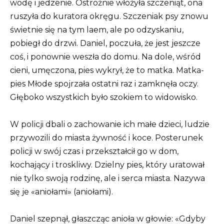
wodę i jedzenie. Ostrożnie włożyła szczeniąt, ona
ruszyła do kuratora okręgu. Szczeniak psy znowu
świetnie się na tym laem, ale po odzyskaniu,
pobiegł do drzwi. Daniel, poczuła, że jest jeszcze
coś, i ponownie weszła do domu. Na dole, wśród
cieni, umęczona, pies wykrył, że to matka. Matka-
pies Młode spojrzała ostatni raz i zamknęła oczy.
Głęboko wszystkich było szokiem to widowisko.
W policji dbali o zachowanie ich małe dzieci, ludzie
przywozili do miasta żywność i koce. Posterunek
policji w swój czas i przekształcił go w dom,
kochający i troskliwy. Dzielny pies, który uratował
nie tylko swoją rodzinę, ale i serca miasta. Nazywa
się je «aniołami» (aniołami).
Daniel szepnął, głaszcząc anioła w głowie: «Gdyby