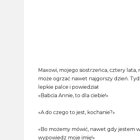
Maxowi, mojego siostrzeńca, cztery lata, n
może ogrzać nawet najgorszy dzień. Tyd
lepkie palce i powiedział:
«Babcia Annie, to dla ciebie!»
«A do czego to jest, kochanie?»
«Bo możemy mówić, nawet gdy jestem w sw
wypowiedz moje imię!»