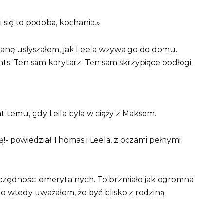
 się to podoba, kochanie.»
cianę usłyszałem, jak Leela wzywa go do domu.
ts. Ten sam korytarz. Ten sam skrzypiące podłogi.
t temu, gdy Leila była w ciąży z Maksem.
!- powiedział Thomas i Leela, z oczami pełnymi
czędności emerytalnych. To brzmiało jak ogromna
 Bo wtedy uważałem, że być blisko z rodziną