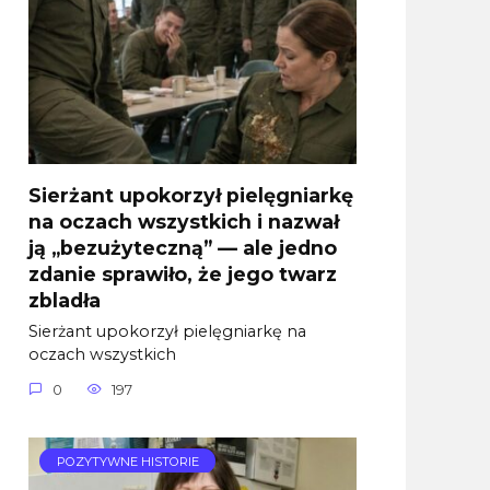
Sierżant upokorzył pielęgniarkę
na oczach wszystkich i nazwał
ją „bezużyteczną” — ale jedno
zdanie sprawiło, że jego twarz
zbladła
Sierżant upokorzył pielęgniarkę na
oczach wszystkich
0
197
POZYTYWNE HISTORIE