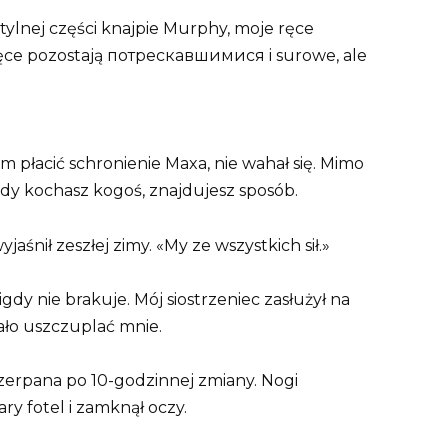
ylnej części knajpie Murphy, moje ręce
ce pozostają потрескавшимися i surowe, ale
 płacić schronienie Maxa, nie wahał się. Mimo
dy kochasz kogoś, znajdujesz sposób.
śnił zeszłej zimy. «My ze wszystkich sił.»
gdy nie brakuje. Mój siostrzeniec zasłużył na
ało uszczuplać mnie.
erpana po 10-godzinnej zmiany. Nogi
ary fotel i zamknął oczy.