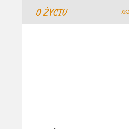
Перейти
O ŻYCIU
к
RO
содержанию