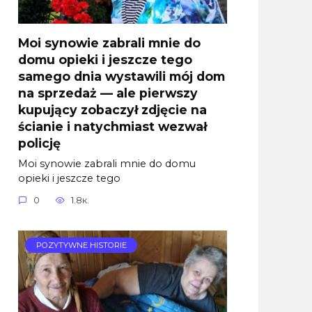
Moi synowie zabrali mnie do
domu opieki i jeszcze tego
samego dnia wystawili mój dom
na sprzedaż — ale pierwszy
kupujący zobaczył zdjęcie na
ścianie i natychmiast wezwał
policję
Moi synowie zabrali mnie do domu
opieki i jeszcze tego
0
1.8к.
POZYTYWNE HISTORIE