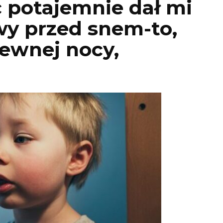
c potajemnie dał mi
wy przed snem-to,
ewnej nocy,