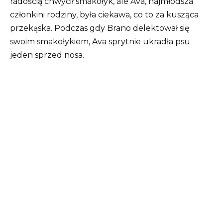
radością chwycił smakołyk, ale Ava, najmłodsza
członkini rodziny, była ciekawa, co to za kusząca
przekąska. Podczas gdy Brano delektował się
swoim smakołykiem, Ava sprytnie ukradła psu
jeden sprzed nosa.