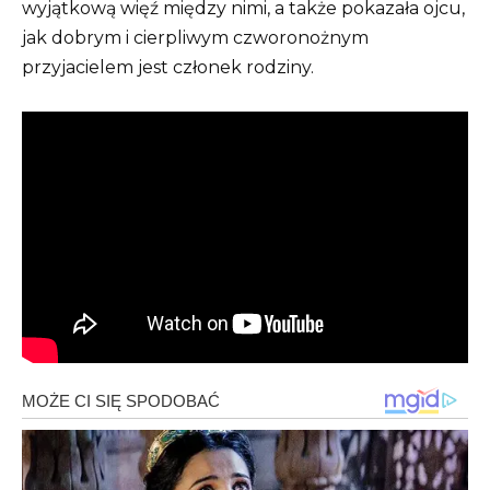
wyjątkową więź między nimi, a także pokazała ojcu,
jak dobrym i cierpliwym czworonożnym
przyjacielem jest członek rodziny.