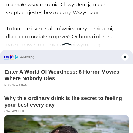
ma małe wspomnienie. Chwyciłem ją mocno i
szeptać: «jesteś bezpieczny. Wszystko.»
To łamie mi serce, ale również przypomina mi,
dlaczego musiałem oprzeć. Ochrona i obrona
naszej nowej rodziny czasami wymagają
rygorystycznych środków, wyraźnych granic i
niezachwianej determinacji.