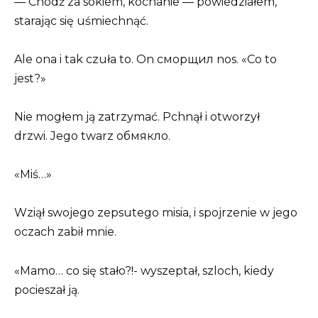
— Chodź za sokiem, kochanie — powiedziałem,
starając się uśmiechnąć.
Ale ona i tak czuła to. On сморщил nos. «Co to
jest?»
Nie mogłem ją zatrzymać. Pchnął i otworzył
drzwi. Jego twarz обмякло.
«Miś…»
Wziął swojego zepsutego misia, i spojrzenie w jego
oczach zabił mnie.
«Mamo… co się stało?!- wyszeptał, szloch, kiedy
pocieszał ją.