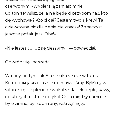
czerwonym. «Wybierz ją zamiast mnie,
Colton?! Myślisz, że ja nie będę ci przypominać, kto
cię wychował? Kto ci dał? Jestem twoją krew! Ta
dziewczyna nic dla ciebie nie znaczy! Zobaczysz,
jeszcze pożałujesz. Oba!»
«Nie jesteś tu już się cieszymy» — powiedział.
Odwrócił się i odszedł.
W nocy, po tym, jak Elaine ukazała się w furii, z
Колтоном jakiś czas nie rozmawialiśmy. Byliśmy w
salonie, ręce splecione wokół szklanek ciepłej kawy,
do których nikt nie dotykał. Cisza między nami nie
było zimno; był zdumiony, wstrząśnięty.