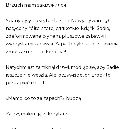
Brzuch mam закружился.
Ściany były pokryte śluzem. Nowy dywan był
nasycony żółto-szarej слякотью. Książki Sadie,
zdeformowane płynem, pluszowe zabawki i
wypryskami zabawki. Zapach był nie do zniesienia i
zmuszał mnie do kończyć!
Natychmiast zamknął drzwi, modląc się, aby Sadie
jeszcze nie weszła. Ale, oczywiście, on zrobił to
przez pięć minut.
«Mamo, co to za zapach?» budzą.
Zatrzymałem ją w korytarzu.