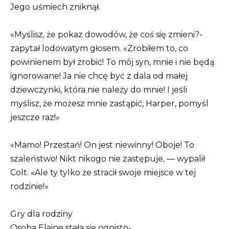
Jego uśmiech zniknął.
«Myślisz, że pokaz dowodów, że coś się zmieni?-
zapytał lodowatym głosem. «Zrobiłem to, co
powinienem był zrobić! To mój syn, mnie i nie będą
ignorowane! Ja nie chcę być z dala od małej
dziewczynki, która nie należy do mnie! I jeśli
myślisz, że możesz mnie zastąpić, Harper, pomyśl
jeszcze raz!»
«Mamo! Przestań! On jest niewinny! Oboje! To
szaleństwo! Nikt nikogo nie zastępuje, — wypalił
Colt. «Ale ty tylko że stracił swoje miejsce w tej
rodzinie!»
Gry dla rodziny
Osoba Elaine stała się ognisto-