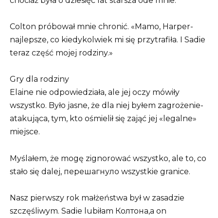
chociaż była o dziesięć lat starsza ode mnie.
Colton próbował mnie chronić. «Mamo, Harper-
najlepsze, co kiedykolwiek mi się przytrafiła. I Sadie
teraz część mojej rodziny.»
Gry dla rodziny
Elaine nie odpowiedziała, ale jej oczy mówiły
wszystko. Było jasne, że dla niej byłem zagrożenie-
atakująca, tym, kto ośmielił się zająć jej «legalne»
miejsce.
Myślałem, że mogę zignorować wszystko, ale to, co
stało się dalej, перешагнуло wszystkie granice.
Nasz pierwszy rok małżeństwa był w zasadzie
szczęśliwym. Sadie lubiłam Колтона,a on