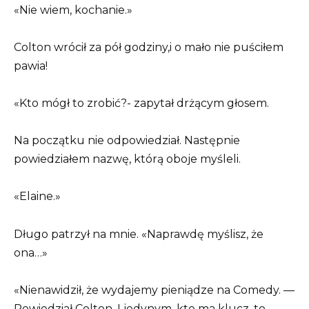
«Nie wiem, kochanie.»
Colton wrócił za pół godziny,i o mało nie puściłem
pawia!
«Kto mógł to zrobić?- zapytał drżącym głosem.
Na początku nie odpowiedział. Następnie
powiedziałem nazwę, którą oboje myśleli.
«Elaine.»
Długo patrzył na mnie. «Naprawdę myślisz, że
ona…»
«Nienawidził, że wydajemy pieniądze na Comedy. —
Powiedział Colton. I jedynym, kto ma klucz, to