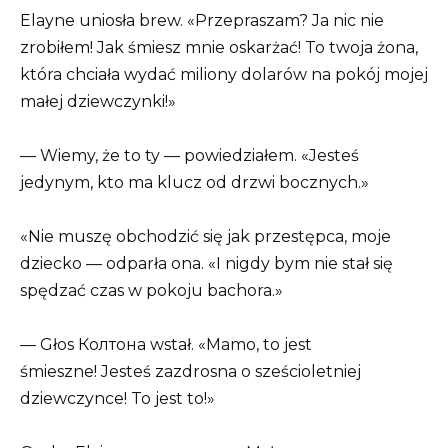
Elayne uniosła brew. «Przepraszam? Ja nic nie
zrobiłem! Jak śmiesz mnie oskarżać! To twoja żona,
która chciała wydać miliony dolarów na pokój mojej
małej dziewczynki!»
— Wiemy, że to ty — powiedziałem. «Jesteś
jedynym, kto ma klucz od drzwi bocznych.»
«Nie muszę obchodzić się jak przestępca, moje
dziecko — odparła ona. «I nigdy bym nie stał się
spędzać czas w pokoju bachora.»
— Głos Колтона wstał. «Mamo, to jest
śmieszne! Jesteś zazdrosna o sześcioletniej
dziewczynce! To jest to!»