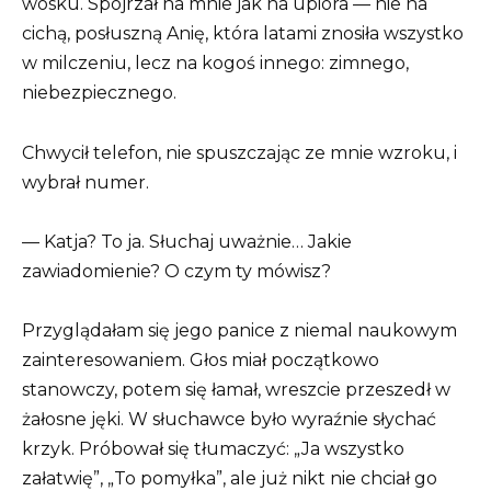
wosku. Spojrzał na mnie jak na upiora — nie na
cichą, posłuszną Anię, która latami znosiła wszystko
w milczeniu, lecz na kogoś innego: zimnego,
niebezpiecznego.
Chwycił telefon, nie spuszczając ze mnie wzroku, i
wybrał numer.
— Katja? To ja. Słuchaj uważnie… Jakie
zawiadomienie? O czym ty mówisz?
Przyglądałam się jego panice z niemal naukowym
zainteresowaniem. Głos miał początkowo
stanowczy, potem się łamał, wreszcie przeszedł w
żałosne jęki. W słuchawce było wyraźnie słychać
krzyk. Próbował się tłumaczyć: „Ja wszystko
załatwię”, „To pomyłka”, ale już nikt nie chciał go