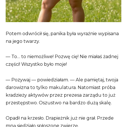
Potem odwrócił się, panika była wyraźnie wypisana
na jego twarzy.
— To… to niemożliwe! Pozwę cię! Nie miałaś żadnej
części! Wszystko było moje!
— Pozywaj — powiedziałam. — Ale pamiętaj, twoja
darowizna to tylko makulatura. Natomiast próba
kradzieży aktywów przez prezesa zarządu to już
przestępstwo. Oszustwo na bardzo dużą skalę.
Opadł na krzesło. Drapieżnik już nie grał. Przede
mną siedziało spłoszone zwierzę.