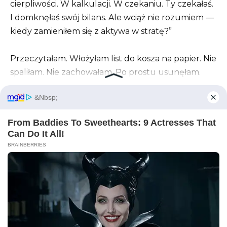
cierpliwości. W kalkulacji. W czekaniu. Ty czekałaś.
I domknęłaś swój bilans. Ale wciąż nie rozumiem —
kiedy zamieniłem się z aktywa w stratę?”
Przeczytałam. Włożyłam list do kosza na papier. Nie
spaliłam. Nie zachowałam. Po prostu usunęłam.
Nie wywołał bólu ani satysfakcji. Nic.
Przeszłość. Martwa. Spisana na straty.
Podeszłam do okna. „Perspektiwa” działała już w
trzech regionach. Miałam oddziały, zespół i projekty.
Ciężko pracowałam. Ale po raz pierwszy w życiu —
z przyjemnością. Bo to była moja praca. Moje życie.