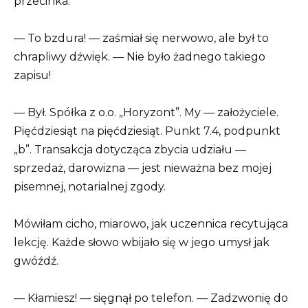
przecinka.
— To bzdura! — zaśmiał się nerwowo, ale był to
chrapliwy dźwięk. — Nie było żadnego takiego
zapisu!
— Był. Spółka z o.o. „Horyzont”. My — założyciele.
Pięćdziesiąt na pięćdziesiąt. Punkt 7.4, podpunkt
„b”. Transakcja dotycząca zbycia udziału —
sprzedaż, darowizna — jest nieważna bez mojej
pisemnej, notarialnej zgody.
Mówiłam cicho, miarowo, jak uczennica recytująca
lekcję. Każde słowo wbijało się w jego umysł jak
gwóźdź.
— Kłamiesz! — sięgnął po telefon. — Zadzwonię do