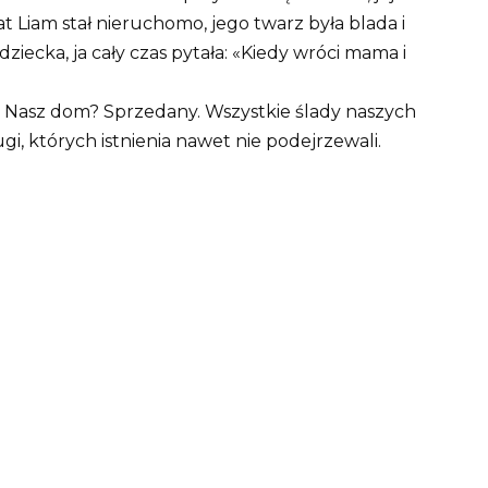
at Liam stał nieruchomo, jego twarz była blada i
iecka, ja cały czas pytała: «Kiedy wróci mama i
i. Nasz dom? Sprzedany. Wszystkie ślady naszych
ugi, których istnienia nawet nie podejrzewali.