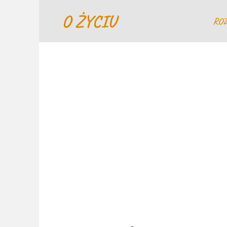
Перейти
O ŻYCIU
к
RO
содержанию