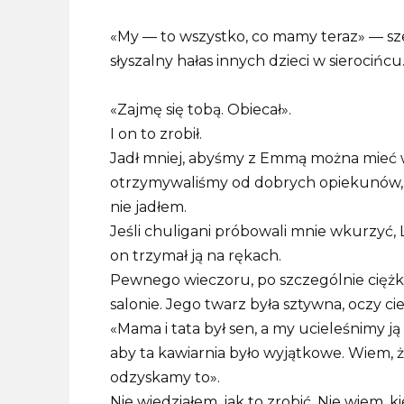
«My — to wszystko, co mamy teraz» — sze
słyszalny hałas innych dzieci w sierocińcu
«Zajmę się tobą. Obiecał».
I on to zrobił.
Jadł mniej, abyśmy z Emmą można mieć w
otrzymywaliśmy od dobrych opiekunów, i
nie jadłem.
Jeśli chuligani próbowali mnie wkurzyć, 
on trzymał ją na rękach.
Pewnego wieczoru, po szczególnie ciężk
salonie. Jego twarz była sztywna, oczy c
«Mama i tata był sen, a my ucieleśnimy ją 
aby ta kawiarnia było wyjątkowe. Wiem, ż
odzyskamy to».
Nie wiedziałem, jak to zrobić. Nie wiem, ki