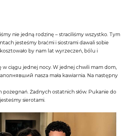
iliśmy nie jedną rodzinę – straciliśmy wszystko. Tym
ach jesteśmy braćmi i siostrami dawali sobie
 kosztowało by nam lat wyrzeczeń, bólu i
się w ciągu jednej nocy. W jednej chwili mam dom,
, наполнявший nasza mała kawiarnia. Na następny
 pożegnań. Żadnych ostatnich słów. Pukanie do
jesteśmy sierotami.