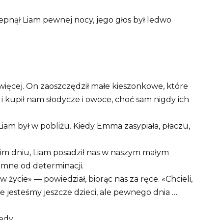
pnął Liam pewnej nocy, jego głos był ledwo
.
ięcej. On zaoszczędził małe kieszonkowe, które
 kupił nam słodycze i owoce, choć sam nigdy ich
Liam był w pobliżu. Kiedy Emma zasypiała, płaczu,
im dniu, Liam posadził nas w naszym małym
iemne od determinacji.
w życie» — powiedział, biorąc nas za ręce. «Chcieli,
e jesteśmy jeszcze dzieci, ale pewnego dnia …
edy.