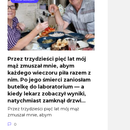
Przez trzydzieści pięć lat mój
mąż zmuszał mnie, abym
każdego wieczoru piła razem z
nim. Po jego śmierci zaniosłam
butelkę do laboratorium — a
kiedy lekarz zobaczył wyniki,
natychmiast zamknął drzwi…
Przez trzydzieści pięć lat mój mąż
zmuszał mnie, abym
0