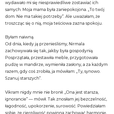
wydawało mi się niesprawiedliwe zostawiać ich
samych. Moja mama była zaniepokojona. „To twój
dom. Nie ma takiej potrzeby”. Ale uważałam, że
troszcząc się o nią, moja teściowa zazna spokoju.
Byłam naiwną.
Od dnia, kiedy ją przenieśliśmy, Nirmala
zachowywała się tak, jakby była gospodynią.
Posprzątała, przestawiła meble, przygotowała
pudżę w mandirze, wymieniła zasłony, a za każdym
razem, gdy coś zrobiła, ja mówiłam: „Ty, synowo.
Szanuj starszych”.
Vikram nigdy mnie nie bronił. „Ona jest starsza,
ignorancie” — mówił. Tak znosiłam jej bezczelność,
łagodność, upokorzenie, surowość. Powiedziałam
sobie, że cierpliwość powinna zachować harmonię.